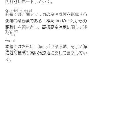
Pairing
内容をレポートしていく。
Special Report
前編では、南アフリカの冷涼気候を形成する
Short Journal
決定的な要素である「
標高 and/or 海からの
距離
」を題材とし、
高標高冷涼地
に関して述
Review
べた。
Event
本編ではさらに、海に近い冷涼地、そして
海
Side Stories
に近く標高も高い冷涼地
に関して言及してい
く。