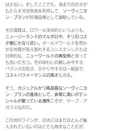
は少ない。そしてここでも、海までの近さが
もたらす冷涼気候を利用して、
ソーヴィニヨ
ン・ブラン
が好適品種として躍動している。
その酒質は、ロワール渓谷的というよりも、
ニュージーランドのマルボロや、チリのコス
タ側にかなり近い
。オールドワールドを思わ
せる性質が見え隠れするコンスタンシアとは
対照的な、
ニューワールドの典型例
と言って
も良いだろう。その味わいの親しみやすさ、
バランスの良さ、分かりやすさは一級品で、
コストパフォーマンスの高さ
も光る。
そう、
カジュアルかつ高品質なソーヴィニヨ
ン・ブランの産地として、非常に高いポテン
シャルが眠っている場所
こそが、ケープ・ア
ガラスなのだ。
この地のワインが、日本にはまだほとんど輸
入されていないのはとても残念なことだが、