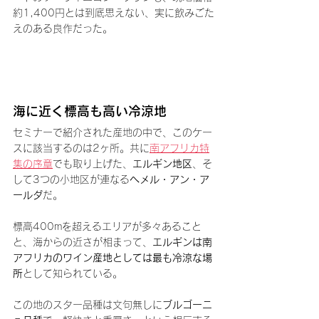
約1,400円とは到底思えない、実に飲みごた
えのある良作だった。
海に近く標高も高い冷涼地
セミナーで紹介された産地の中で、このケー
スに該当するのは
2ヶ所。共に
南アフリカ特
集の序章
でも取り上げた、
エルギン地区
、そ
して3つの小地区が連なる
へメル・アン・ア
ールダ
だ。
標高400mを超えるエリアが多々あること
と、海からの近さが相まって、
エルギンは南
アフリカのワイン産地としては最も冷涼な場
所
として知られている。
この地のスター品種は文句無しに
ブルゴーニ