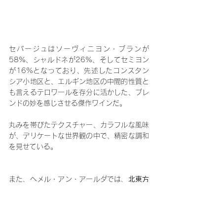
セパージュはソーヴィニヨン・ブランが
58%、シャルドネが26%、そしてセミヨン
が16%となっており、先述したコンスタン
シア小地区と、エルギン地区の中間的性質と
も言えるテロワールを存分に活かした、ブレ
ンドの妙を感じさせる傑作ワインだ。
丸みを帯びたテクスチャー、カラフルな風味
が、デリケートな世界観の中で、精密な調和
を見せている。
また、へメル・アン・アールダでは、
北東方
向へと標高が上がっていく
ため、
高標高にな
るにつれて海からは離れていく
が、比較的狭
い範囲内であるため、
標高の影響がより強く