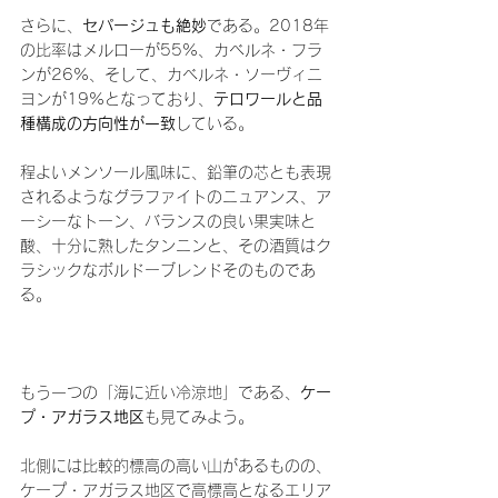
さらに、
セパージュも絶妙
である。2018年
の比率はメルローが55%、カベルネ・フラ
ンが26%、そして、カベルネ・ソーヴィニ
ヨンが19%となっており、
テロワールと品
種構成の方向性が一致
している。
程よいメンソール風味に、鉛筆の芯とも表現
されるようなグラファイトのニュアンス、ア
ーシーなトーン、バランスの良い果実味と
酸、十分に熟したタンニンと、その酒質はク
ラシックなボルドーブレンドそのものであ
る。
もう一つの「海に近い冷涼地」である、
ケー
プ・アガラス地区
も見てみよう。
北側には比較的標高の高い山があるものの、
ケープ・アガラス地区で高標高となるエリア