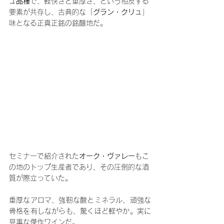
ュ品種
で、軽快さと重厚さ、という相反する
要素が共存し、古典的な「
グラン・クリュ
」
味となる正真正銘の銘醸地だ。
セミナーで紹介された
オーク・ヴァレー
もこ
の地のトップ生産者であり、その圧倒的な酒
質が際立っていた。
重厚なアロマ、強靭な酸とミネラル、頑強な
骨格を有しながらも、驚くほど軽やか。実に
見事な傑作ワインだ。