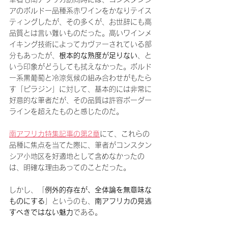
アのボルドー品種系赤ワインをかなりテイス
ティングしたが、その多くが、お世辞にも高
品質とは言い難いものだった。高いワインメ
イキング技術によってカヴァーされている部
分もあったが、
根本的な熟度が足りない
、と
いう印象がどうしても拭えなかった。ボルド
ー系黒葡萄と冷涼気候の組み合わせがもたら
す「ピラジン」に対して、基本的には非常に
好意的な筆者だが、その品質は許容ボーダー
ラインを超えたものと感じたのだ。
南アフリカ特集記事の第2章
にて、これらの
品種に焦点を当てた際に、筆者がコンスタン
シア小地区を好適地として含めなかったの
は、明確な理由あってのことだった。
しかし、「
例外的存在が、全体論を無意味な
ものにする
」というのも、
南アフリカの見逃
すべきではない魅力
である。