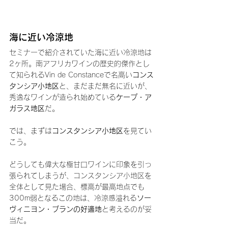
海に近い冷涼地
セミナーで紹介されていた海に近い冷涼地は
2ヶ所。南アフリカワインの歴史的傑作とし
て知られるVin de Constanceで名高い
コンス
タンシア小地区
と、まだまだ無名に近いが、
秀逸なワインが造られ始めている
ケープ・ア
ガラス地区
だ。
では、まずは
コンスタンシア小地区
を見てい
こう。
どうしても偉大な極甘口ワインに印象を引っ
張られてしまうが、コンスタンシア小地区を
全体として見た場合、標高が最高地点でも
300m弱となるこの地は、冷涼感溢れる
ソー
ヴィニヨン・ブランの好適地
と考えるのが妥
当だ。