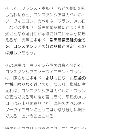
そして、フランス・ボルドーなどの例に照ら
し合わせると、コンスタンシアはカベルネ・
ソーヴィニヨン、カベルネ・フラン、メルロ
ーなどのボルドー系黒葡萄品種にとっても好
適地となる可能性が示唆されているように思
えるが、実際に
ボルドー系黒葡萄品種の全て
を、コンスタンシアの好適品種と断定するの
は難しい
だろう。
その理由は、白ワインを飲めば良く分かる。
コンスタンシアのソーヴィニヨン・ブラン
は、明らかに
ボルドーよりもロワール渓谷の
性質に限りなく近い
のだ。つまり、単純に考
えれば、コンスタンシアはカベルネ・フラン
の適地である可能性が最も高く、早熟のメル
ローはあまり問題無いが、晩熟のカベルネ・
ソーヴィニヨンにとってはかなり難しい場所
である、ということになる。
筆者も南アフリカ訪問時には、コンスタンシ