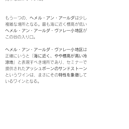
もう一つの、
へメル・アン・アールダ
は少し
複雑な場所となる。最も海に近く標高が低い
へメル・アン・アールダ・ヴァレー小地区
が
この谷の入り口。
へメル・アン・アールダ・ヴァレー小地区
は
正確にいうと「
海に近く、やや標高が高い冷
涼地
」と表現すべき場所であり、セミナーで
提供された
アッシュボーンのサンドストーン
というワインは、まさにその
特性を象徴
して
いるワインとなる。