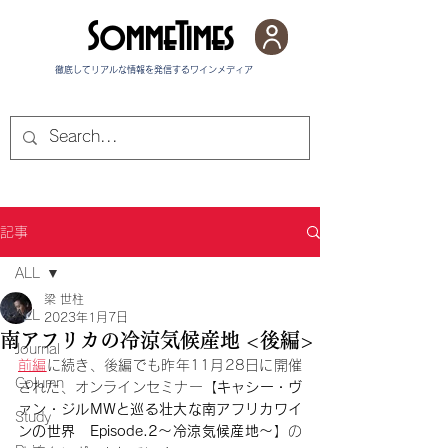
SommeTimes
徹底してリアルな情報を発信する​ワインメディア
記事
ALL
梁 世柱
ALL
2023年1月7日
南アフリカの冷涼気候産地 <後編>
Journal
前編
に続き、後編でも昨年11月28日に開催
Column
された、オンラインセミナー
【
キャシー・ヴ
ァン・ジルMWと巡る壮大な南アフリカワイ
Study
ンの世界　Episode.2～冷涼気候産地～
】の