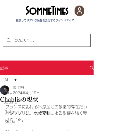
SommeTimes
徹底してリアルな情報を発信する​ワインメディア
記事
ALL
梁 世柱
ALL
2024年4月19日
Chablisの現状
Journal
フランスにおける冷涼産地の象徴的存在だっ
Column
た
シャブリ
は、
気候変動
による影響を強く受
けている。
Study