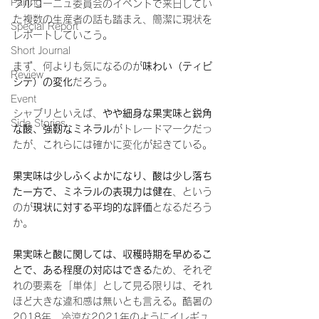
Pairing
ブルゴーニュ委員会のイベントで来日してい
た複数の生産者の話も踏まえ、簡潔に現状を
Special Report
レポートしていこう。
Short Journal
まず、何よりも気になるのが
味わい（ティピ
Review
シテ）の変化
だろう。
Event
シャブリといえば、
やや細身な果実味と鋭角
Side Stories
な酸、強靭なミネラル
がトレードマークだっ
たが、これらには確かに変化が起きている。
果実味は少しふくよかになり、酸は少し落ち
た一方で、ミネラルの表現力は健在
、という
のが
現状に対する平均的な評価
となるだろう
か。
果実味と酸に関しては、収穫時期を早めるこ
とで、ある程度の対応はできる
ため、それぞ
れの要素を「単体」として見る限りは、それ
ほど大きな違和感は無いとも言える。酷暑の
2018年、冷涼な2021年のようにイレギュ