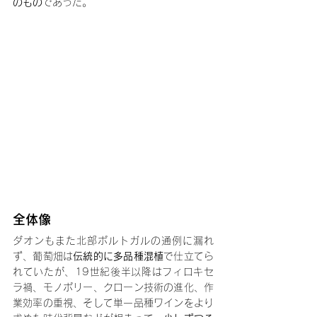
のもの
であった。
全体像
ダオンもまた北部ポルトガルの通例に漏れ
ず、葡萄畑は
伝統的に多品種混植
で仕立てら
れていたが、19世紀後半以降はフィロキセ
ラ禍、モノポリー、クローン技術の進化、作
業効率の重視、そして単一品種ワインをより