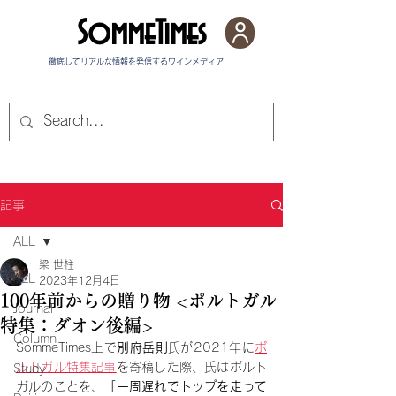
SommeTimes
徹底してリアルな情報を発信する​ワインメディア
記事
ALL
梁 世柱
ALL
2023年12月4日
100年前からの贈り物 <ポルトガル
Journal
特集：ダオン後編>
Column
SommeTimes上で
別府岳則
氏が2021年に
ポ
ルトガル特集記事
を寄稿した際、氏はポルト
Study
ガルのことを、
「一周遅れでトップを走って