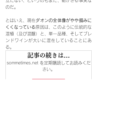
立たない、というのもまた、動かざる事実な
のだ。
とはいえ、現在
ダオンの全体像がやや掴みに
くくなっている
原因は、このように伝統的な
混植（及び混醸）と、単一品種、そしてブレ
ンドワインが大いに混在していることにあ
る。
記事の続きは…
sommetimes.net を定期購読してお読みくだ
さい。
今すぐ申込む
梁世柱
中級者
特集記事
ポルトガル
Journal