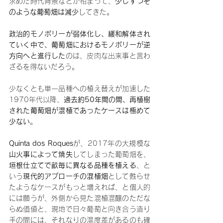
求めた時代背景などが相まって、
少しずつそ
のような葡萄畑は減少
してきた。
政治的モノポリーが弱体化し、緩和解体され
ていく中で、葡萄畑におけるモノポリーが逆
方向へと進行した
のは、皮肉な出来事と言わ
ざるを得ないだろう。
少なくとも単一品種への植え替えが加速した
1970年代以降、
過去約50年間の間、再植樹
された葡萄畑が混植であったケースは極めて
少ない
。
Quinta dos Roques
が、2017年の大規模な
山火事によって焼失
してしまった葡萄畑を、
垣根仕立てで畝毎に異なる品種を植える
、と
いう
現代的アプローチの混植畑
として甦らせ
たようなケースがもっと増えれば、と個人的
には願うが、外側から見た混植混醸のただな
らぬ価値と、現地で日々葡萄と向き合う造り
手の間には、それなりの温度差があるのも確