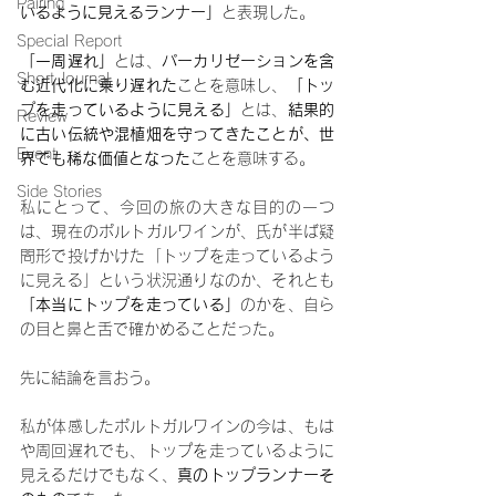
Pairing
いるように見えるランナー」
と表現した。
Special Report
「一周遅れ」
とは、
パーカリゼーションを含
Short Journal
む近代化に乗り遅れた
ことを意味し、
「トッ
プを走っているように見える」
とは、
結果的
Review
に古い伝統や混植畑を守ってきたことが、世
Event
界でも稀な価値となった
ことを意味する。
Side Stories
私にとって、今回の旅の大きな目的の一つ
は、現在のポルトガルワインが、氏が半ば疑
問形で投げかけた「トップを走っているよう
に見える」という状況通りなのか、それとも
「本当にトップを走っている」
のかを、自ら
の目と鼻と舌で確かめることだった。
先に結論を言おう。
私が体感したポルトガルワインの今は、もは
や周回遅れでも、トップを走っているように
見えるだけでもなく、
真のトップランナーそ