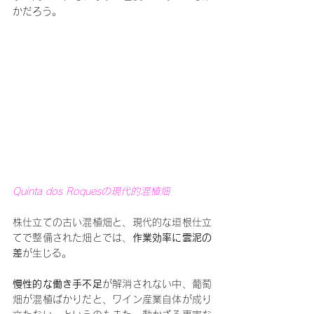
かだろう。
Quinta dos Roquesの現代的混植畑
株仕立ての古い混植畑と、現代的な垣根仕立
てで整備された畑とでは、
作業効率に雲泥の
差
が生じる。
慢性的な働き手不足
が解消されない中、葡萄
畑が混植ばかりだと、ワイン産業自体が成り