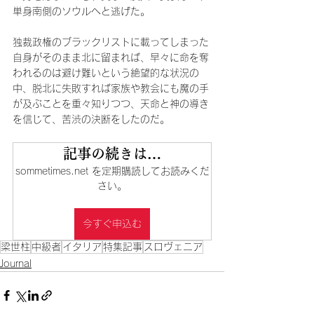
単身南側のソウルへと逃げた。
独裁政権のブラックリストに載ってしまった
自身がそのまま北に留まれば、早々に命を奪
われるのは避け難いという絶望的な状況の
中、脱北に失敗すれば家族や教会にも魔の手
が及ぶことを重々知りつつ、天命と神の導き
を信じて、苦渋の決断をしたのだ。
記事の続きは…
sommetimes.net を定期購読してお読みくだ
さい。
今すぐ申込む
梁世柱
中級者
イタリア
特集記事
スロヴェニア
Journal