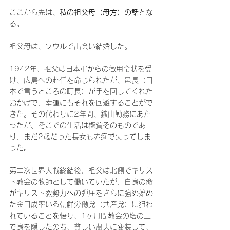
ここから先は、
私の祖父母（母方）の話
とな
る。
祖父母は、ソウルで出会い結婚した。
1942年、祖父は日本軍からの徴用令状を受
け、広島への赴任を命じられたが、
邑
長（日
本で言うところの町長）が手を回してくれた
おかげで、幸運にもそれを回避することがで
きた。その代わりに2年間、鉱山勤務にあた
ったが、そこでの生活は極貧そのものであ
り、まだ2歳だった長女も赤痢で失ってしま
った。
第二次世界大戦終結後、祖父は北側でキリス
ト教会の牧師として働いていたが、自身の命
がキリスト教勢力への弾圧をさらに強め始め
た金日成率いる朝鮮労働党（共産党）に狙わ
れていることを悟り、1ヶ月間教会の塔の上
で身を隠したのち、貧しい農夫に変装して、