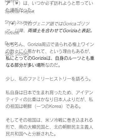
Pairing
ア
（＊）は、いつか必ず訪れようと思ってい
た場所だった。
Special Report
Short Journal
（＊）：スロヴェニア語ではGoricaゴリツ
ァ。以降、
両領土を合わせてGoriziaと表記
。
Review
Event
もちろん、Gorizia周辺で造られる極上ワイン
の数々に心惹かれて、という理由もあるが、
Side Stories
私にとってのGoriziaは、自身のルーツとも重
なる部分が多い場所
なのだ。
少し、私のファミリーヒストリーを語ろう。
私自身は日本で生まれ育ったため、アイデン
ティティの比重はかなり日本人よりだが、私
の祖国は朝鮮（一つのKorea）である。
そしてその祖国は、米ソ冷戦に巻き込まれる
形で、南の大韓民国と、北の朝鮮民主主義人
民共和国へと分断された。