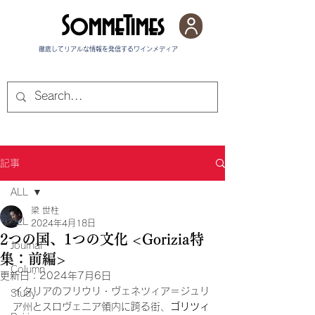
SommeTimes
徹底してリアルな情報を発信する​ワインメディア
記事
ALL
梁 世柱
ALL
2024年4月18日
2つの国、1つの文化 <Gorizia特
Journal
集：前編>
Column
更新日：
2024年7月6日
イタリアのフリウリ・ヴェネツィア＝ジュリ
Study
ア州とスロヴェニア領内に跨る街、
ゴリツィ