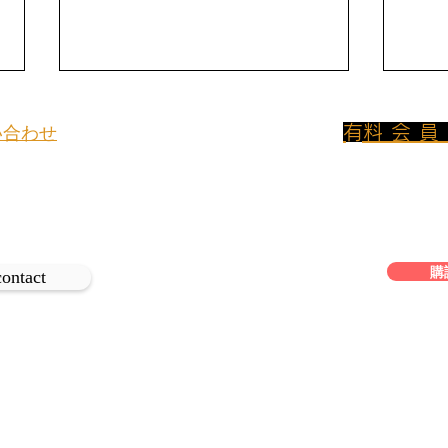
​有料会
い合わせ
800円/月のプ
イトについてのお問い合わせや取材
ンに加入して
、
は下記よりご連絡ください。
フリーアクセス
生ハ
購
セヴィーチェとワインの夏感
contact
ペアリング