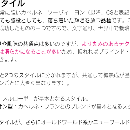
スタイル
常に強いカベルネ・ソーヴィニヨン（以降、
CS
と表記
ても脇役としても、落ち着いた輝きを放つ品種
です。
成功したものの一つですので、文字通り、世界中で栽培
りや風味の共通点は多い
のですが、
より丸みのあるテク
は滑らかになることが多い
ため、慣れればブラインド・
きます。
と
2つのスタイル
に分かれますが、共通して樽熟成が基
ンごとに大きく異なります）。
：メルロー単一が基本となるスタイル。
オン型
：カベルネ・フランとのブレンドが基本となるス
タイルが、さらにオールドワールド系かニューワールド