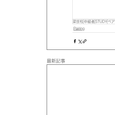
梁世柱
中級者
STUDY
ペア
Pairing
最新記事