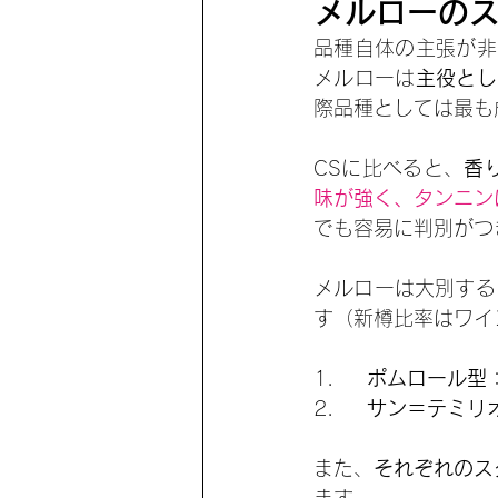
メルローの
品種自体の主張が非
メルローは
主役とし
際品種としては最も
CSに比べると、
香
味が強く、タンニン
でも容易に判別がつ
メルローは大別する
す（新樽比率はワイ
1.     
ポムロール型
2.     
サン＝テミリ
また、
それぞれのス