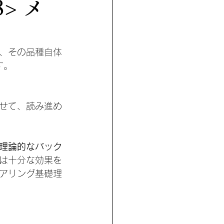
> メ
、その品種自体
す。
せて、読み進め
理論的なバック
は十分な効果を
アリング基礎理