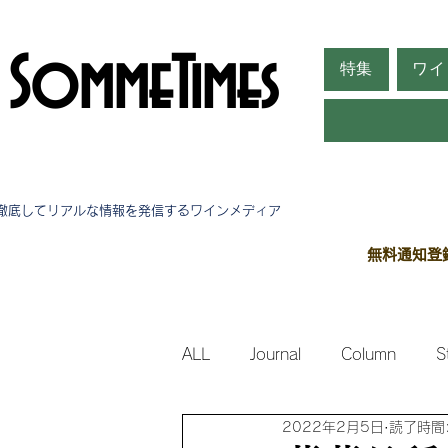
SommeTimes
特集
ワイ
徹底してリアルな情報を発信する​ワインメディア
無料通知登
ALL
Journal
Column
S
2022年2月5日
読了時間:
Side Stories