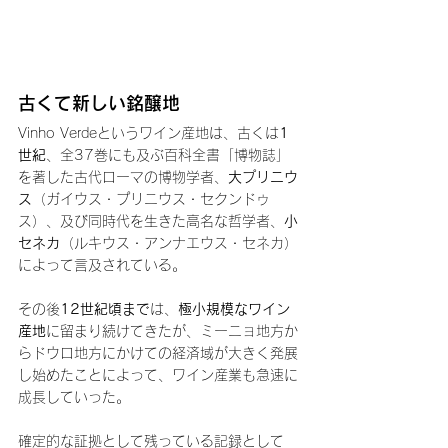
古くて新しい銘醸地
Vinho Verdeというワイン産地は、古くは
1
世紀
、全37巻にも及ぶ百科全書「博物誌」
を著した古代ローマの博物学者、
大プリニウ
ス
（ガイウス・プリニウス・セクンドゥ
ス）、及び同時代を生きた高名な哲学者、
小
セネカ
（ルキウス・アンナエウス・セネカ）
によって言及されている。
その後
12世紀頃まで
は、
極小規模なワイン
産地
に留まり続けてきたが、ミーニョ地方か
らドウロ地方にかけての経済域が大きく発展
し始めたことによって、ワイン産業も急速に
成長していった。
確定的な証拠として残っている記録として