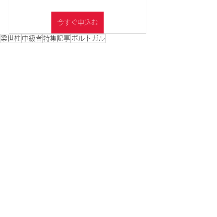
今すぐ申込む
梁世柱
中級者
特集記事
ポルトガル
Journal
すべて表示
最新記事