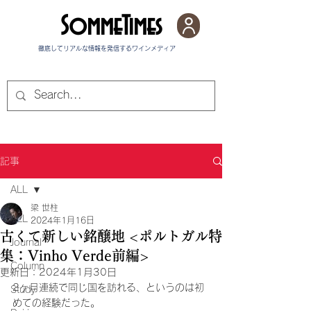
SommeTimes
徹底してリアルな情報を発信する​ワインメディア
記事
ALL
梁 世柱
ALL
2024年1月16日
古くて新しい銘醸地 <ポルトガル特
Journal
集：Vinho Verde前編>
Column
更新日：
2024年1月30日
2ヶ月連続で同じ国を訪れる、というのは初
Study
めての経験だった。