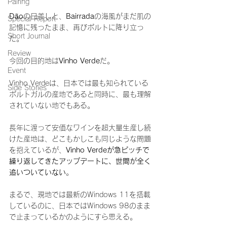
Pairing
D
ã
o
の日差しと、
Bairrada
の海風がまだ肌の
Special Report
記憶に残ったまま、再びポルトに降り立っ
Short Journal
た。
Review
今回の目的地は
Vinho Verde
だ。
Event
Vinho Verdeは、日本では最も知られている
Side Stories
ポルトガルの産地であると同時に、最も理解
されていない地でもある。
長年に渡って安価なワインを超大量生産し続
けた産地は、どこもかしこも同じような問題
を抱えているが、
Vinho Verdeが急ピッチで
繰り返してきたアップデートに、世間が全く
追いついていない
。
まるで、現地では最新のWindows 11を搭載
しているのに、日本ではWindows 98のまま
で止まっているかのようにすら思える。