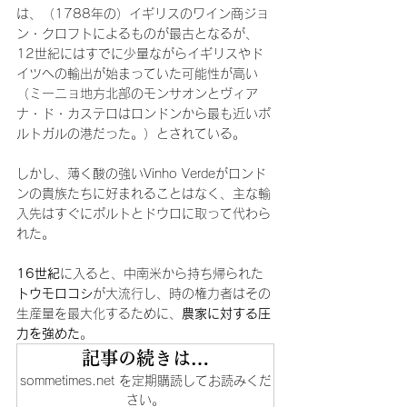
は、（1788年の）イギリスのワイン商ジョ
ン・クロフトによるものが最古となるが、
12世紀にはすでに少量ながらイギリスやド
イツへの輸出が始まっていた可能性が高い
（ミーニョ地方北部のモンサオンとヴィア
ナ・ド・カステロはロンドンから最も近いポ
ルトガルの港だった。）とされている。
しかし、薄く酸の強いVinho Verdeがロンド
ンの貴族たちに好まれることはなく、主な輸
入先はすぐにポルトとドウロに取って代わら
れた。
16世紀
に入ると、中南米から持ち帰られた
トウモロコシ
が大流行し、時の権力者はその
生産量を最大化するために、
農家に対する圧
力を強めた
。
記事の続きは…
sommetimes.net を定期購読してお読みくだ
さい。