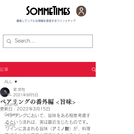
SommeTimes
徹底してリアルな情報を発信する​ワインメディア
記事
ALL
梁 世柱
ALL
2021年9月5日
ペアリングの番外編 <旨味>
Journal
更新日：
2022年3月15日
Column
ペアリングにおいて、旨味をある程度考慮す
るという流れは、実は最近生じたものです。
Study
ワインに含まれる旨味（
アミノ酸
）が、料理