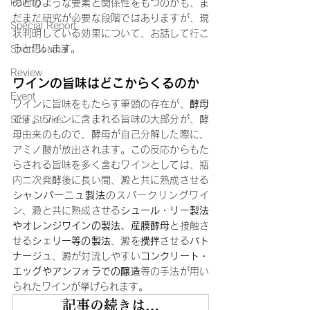
Pairing
のどのような要素と関係性をもつのかも、ま
だまだ研究が必要な段階ではありますが、現
Special Report
状判明している効果について、お話して行こ
うと思います。
Short Journal
Review
ワインの旨味はどこからくるのか
Event
ワインに旨味をもたらす筆頭の存在が、
酵母
です。ワインに含まれる旨味の大部分が、酵
Side Stories
母由来のもので、酵母が自己分解した際に、
アミノ酸が放出されます。この反応からもた
らされる旨味を多く含むワインとしては、瓶
内二次発酵後に長い間、澱と共に熟成させる
シャンパーニュ製法
のスパークリングワイ
ン、澱と共に熟成させる
シュール・リー製法
やオレンジワインの製法、産膜酵母
と接触さ
せる
シェリー等の製法
、澱を攪拌させる
バト
ナージュ
、澱が対流しやすい
コンクリート・
エッグやアンフォラでの醸造
等の手法が用い
られたワインが挙げられます。
記事の続きは…