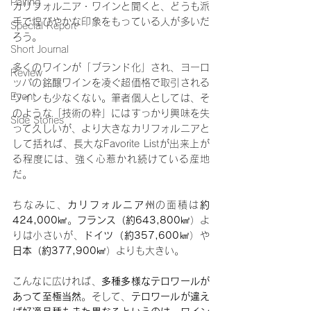
Pairing
カリフォルニア・ワインと聞くと、どうも派
手で煌びやかな印象をもっている人が多いだ
Special Report
ろう。
Short Journal
多くのワインが「ブランド化」され、ヨーロ
Review
ッパの銘醸ワインを凌ぐ超価格で取引される
Event
ワインも少なくない。筆者個人としては、そ
のような「技術の粋」にはすっかり興味を失
Side Stories
って久しいが、より大きなカリフォルニアと
して括れば、長大なFavorite Listが出来上が
る程度には、強く心惹かれ続けている産地
だ。
ちなみに、
カリフォルニア州
の面積は
約
424,000
㎢。
フランス（約643,800
㎢）よ
りは小さいが、
ドイツ（約357,600
㎢）や
日本（約377,900
㎢）よりも大きい。
こんなに広ければ、
多種多様なテロワールが
あって至極当然
。そして、
テロワールが違え