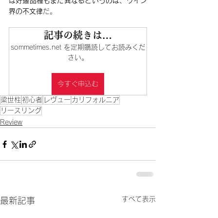
ば好適品種もまた異なるというのは、ワイン
界の不文律
だ。
記事の続きは…
sommetimes.net を定期購読してお読みくだ
さい。
今すぐ申込む
梁世柱
初心者
レヴュー
カリフォルニア
リースリング
Review
すべて表示
最新記事