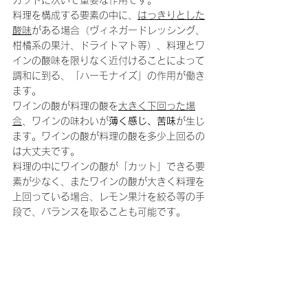
カットに次いで重要な作用です。
料理を構成する要素の中に、
はっきりとした
酸味
がある場合（ヴィネガードレッシング、
柑橘系の果汁、ドライトマト等）、料理とワ
インの酸味を限りなく近付けることによって
調和に到る、「ハーモナイズ」の作用が働き
ます。
ワインの酸が料理の酸を
大きく下回った場
合
、ワインの味わいが
薄く感じ、苦味
が生じ
ます。ワインの酸が料理の酸を多少上回るの
は大丈夫です。
料理の中にワインの酸が「カット」できる要
素が少なく、またワインの酸が大きく料理を
上回っている場合、レモン果汁を絞る等の手
段で、バランスを取ることも可能です。