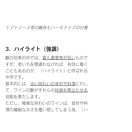
トマトソース等の酸味もハーモナイズの対象
3.  ハイライト（強調）
酸の効果の中では、
最も重要度が低い
もので
すが、使い方を間違わなければ、有効に働く
こともあるのが、「ハイライト」と呼ばれる
作用です。
基本的には、
淡い味わいの食材や料理
に対し
て、ワインの酸がそれらの
特徴を際立たせる
役割を果たします。
ただし、複雑な味わいのワインは、食材や料
理の繊細な淡さを覆い隠してしまう為、「ハ
イライト」の手法を用いる場合は、ステンレ
スタンク発酵等のシンプルな味わいの構成要
素のワイン、酸の高いものが有効です。要素