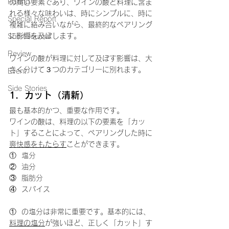
Pairing
の高い要素であり、ワインの酸と料理に含ま
れる様々な味わいは、時にシンプルに、時に
Special Report
複雑に絡み合いながら、最終的なペアリング
に影響を及ぼします。
Short Journal
Review
ワインの酸が料理に対して及ぼす影響は、大
きく分けて３つのカテゴリーに別れます。
Event
Side Stories
1.  カット（清新）
最も基本的かつ、重要な作用です。
ワインの酸は、料理の以下の要素を「カッ
ト」することによって、ペアリングした時に
爽快感をもたらす
ことができます。
①  塩分
②  油分
③  脂肪分
④  スパイス
①  の塩分は非常に重要です。基本的には、
料理の塩分
が強いほど、正しく「カット」す