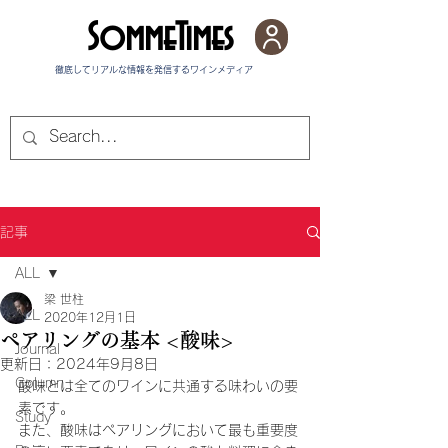
SommeTimes
徹底してリアルな情報を発信する​ワインメディア
記事
ALL
梁 世柱
ALL
2020年12月1日
ペアリングの基本 <酸味>
Journal
更新日：
2024年9月8日
Column
酸味とは全てのワインに共通する味わいの要
素です。
Study
また、酸味はペアリングにおいて最も重要度