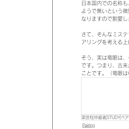
日本国内での名称も
ようで無いという微
なりますので割愛し
さて、そんなミステ
アリングを考える上
そう、実は竜眼は、
です。つまり、古来
ことです。（竜眼は
梁世柱
中級者
STUDY
ペア
Pairing