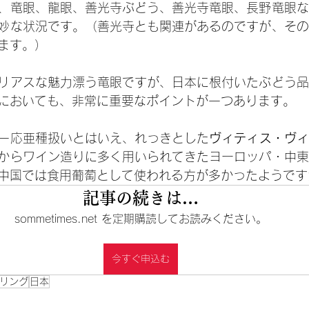
、竜眼、龍眼、善光寺ぶどう、善光寺竜眼、長野竜眼な
妙な状況です。（善光寺とも関連があるのですが、その
ます。）
リアスな魅力漂う竜眼ですが、日本に根付いたぶどう品
においても、非常に重要なポイントが一つあります。
一応亜種扱いとはいえ、れっきとした
ヴィティス・ヴィ
からワイン造りに多く用いられてきたヨーロッパ・中東
中国では食用葡萄として使われる方が多かったようです
記事の続きは…
sommetimes.net を定期購読してお読みください。
今すぐ申込む
リング
日本