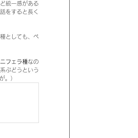
ど統一感がある
話をすると長く
種としても、ペ
ニフェラ種
なの
系ぶどうという
が。）