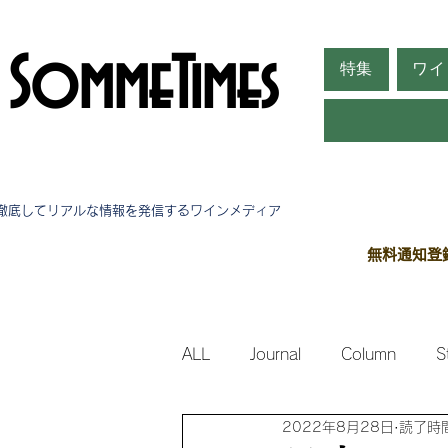
SommeTimes
特集
ワイ
徹底してリアルな情報を発信する​ワインメディア
無料通知登
ALL
Journal
Column
S
2022年8月28日
読了時間
Side Stories