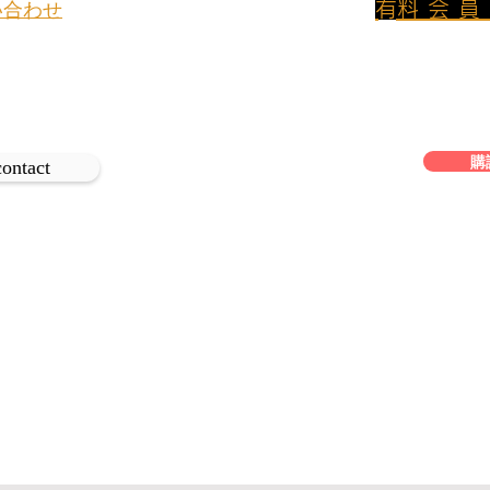
​有料会
い合わせ
800円/月のプ
イトについてのお問い合わせや取材
ンに加入して
、
は下記よりご連絡ください。
フリーアクセス
生ハムメロンとペアリング
購
田楽
contact
める