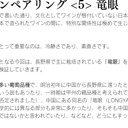
ンペアリング <5> 竜眼
で書いた通り、文化としてワインが根付いていない日本
本で造られたワインの間に、特別な関係性は極めて生じ
とって重要なのは、冷静さであり、素直さです。
となる今回は、長野県で主に栽培されている
「竜眼」
を
検証していきます。
多い葡萄品種
で、明治初年に中国から長野県に渡ったと
いう説もあったり、一時期は甲州の親品種と考えられて
否定されました）、中国にある同名の「竜眼（LONGY
学的には異なる部分も非常に多かったり、そもそも中国
ではないかと言われていたり、などなど、どうにもすっ