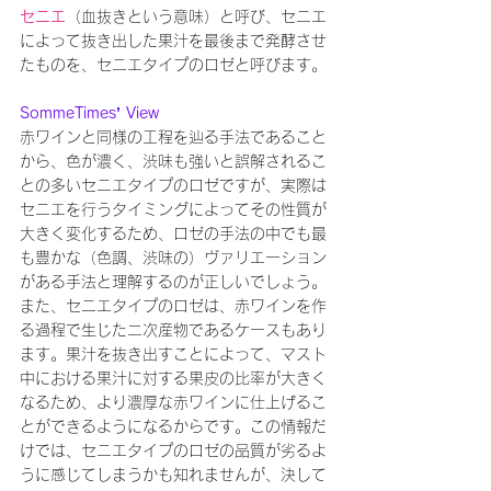
セニエ
（血抜きという意味）と呼び、セニエ
によって抜き出した果汁を最後まで発酵させ
たものを、セニエタイプのロゼと呼びます。
SommeTimes’ View
赤ワインと同様の工程を辿る手法であること
から、色が濃く、渋味も強いと誤解されるこ
との多いセニエタイプのロゼですが、実際は
セニエを行うタイミングによってその性質が
大きく変化するため、ロゼの手法の中でも最
も豊かな（色調、渋味の）ヴァリエーション
がある手法と理解するのが正しいでしょう。
また、セニエタイプのロゼは、赤ワインを作
る過程で生じた二次産物であるケースもあり
ます。果汁を抜き出すことによって、マスト
中における果汁に対する果皮の比率が大きく
なるため、より濃厚な赤ワインに仕上げるこ
とができるようになるからです。この情報だ
けでは、セニエタイプのロゼの品質が劣るよ
うに感じてしまうかも知れませんが、決して