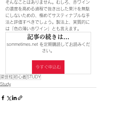
そんなことはありません。むしろ、赤ワイン
の濃度を高める過程で抜き出した果汁を無駄
にしないための、極めてサスティナブルな手
法と評価すべきでしょう。製法上、実質的に
は「色の薄い赤ワイン」とも言えます。
記事の続きは…
sommetimes.net を定期購読してお読みくだ
さい。
今すぐ申込む
梁世柱
初心者
STUDY
Study
すべて表示
最新記事