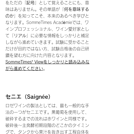
をただの「
記号
」として覚えることにも、意
味はありません。その単語が「
何を意味する
のか
」を知ってこそ、本来のあるべき学びと
なります。SommeTimes Académieでは、ワ
インプロフェッショナル、ワイン愛好家とし
て「
リアル
」に必要な情報をしっかりと補足
しながら進めていきます。試験に受かること
だけが目的ではない方、試験合格後の自己研
鑽を望む方に向けた内容となります。
SommeTimes’ Viewをしっかりと読み込みな
がら進めてください
。
セニエ（Saignée）
ロゼワインの製法としては、最も一般的な手
法の一つがセニエです。黒葡萄を使用して、
破砕するまでの流れは赤ワインと同様です。
破砕後〜主発酵初期段階のどこかのタイミン
グで、タンクから果汁を抜き出す工程自体を