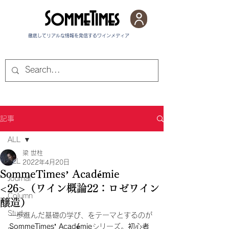
SommeTimes
徹底してリアルな情報を発信する​ワインメディア
記事
ALL
梁 世柱
ALL
2022年4月20日
SommeTimes’ Académie
Journal
<26>（ワイン概論22：ロゼワイン
Column
醸造）
Study
一歩進んだ基礎の学び、をテーマとするのが
SommeTimes’ Académie
シリーズ。
初心者