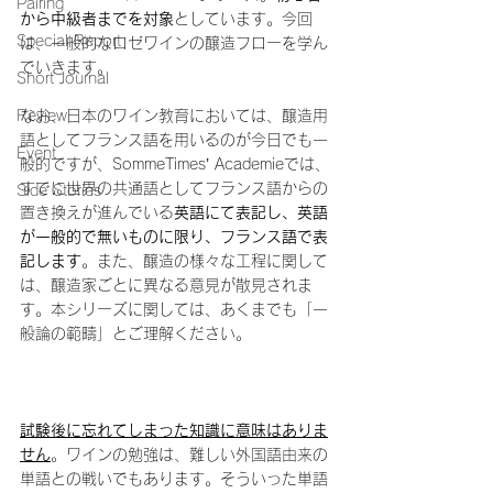
Pairing
から中級者までを対象
としています。今回
Special Report
は
、一般的なロゼワインの醸造フローを学ん
でいきます。
Short Journal
Review
なお、日本のワイン教育においては、醸造用
語としてフランス語を用いるのが今日でも一
Event
般的ですが、SommeTimes’ Academieでは、
すでに世界の共通語としてフランス語からの
Side Stories
置き換えが進んでいる
英語にて表記し、英語
が一般的で無いものに限り、フランス語で表
記します
。また、醸造の様々な工程に関して
は、醸造家ごとに異なる意見が散見されま
す。本シリーズに関しては、あくまでも「一
般論の範疇」とご理解ください。
試験後に忘れてしまった知識に意味はありま
せん
。ワインの勉強は、難しい外国語由来の
単語との戦いでもあります。そういった単語