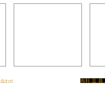
​有料会
い合わせ
800円/月のプ
イトについてのお問い合わせや取材
ンに加入して
、
は下記よりご連絡ください。
フリーアクセス