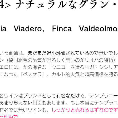
<4> ナチュラルなグラン
ia Viadero, Finca Valdeolmo
いう葡萄は、
まだまだ過小評価されている
ので無いでし
ン（協同組合の品質が恐ろしく高いのがリオハの特徴）
エロ
には、かの有名な「ウニコ」を造るベガ・シシリア
になった「ペスケラ」、カルト的人気と超高価格を誇る
名ワインは
ブランドとして有名なだけ
で、
テンプラニー
あまり思えない
側面もあります。もし本当にテンプラニ
有名では無いワインも、
しっかりと売れるはずなのです
う理由で
。