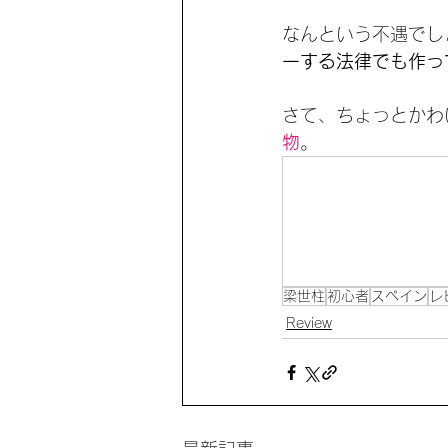
なんという不遇でし
一する法律でも作っ
さて、ちょっとかわ
物
。
梁世柱
初心者
スペイン
レ
Review