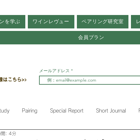
ンを学ぶ
ワインレヴュー
ペアリング研究室
会員プラン
メールアドレス
録はこちら>>
tudy
Pairing
Special Report
Short Journal
間: 4分