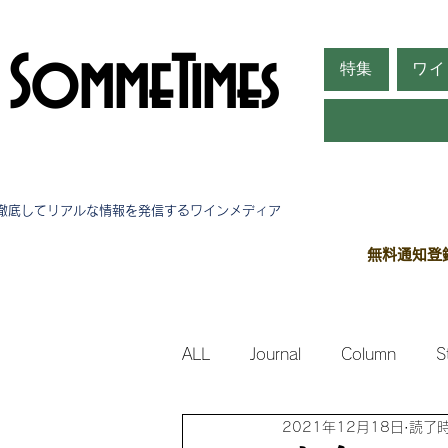
SommeTimes
特集
ワイ
徹底してリアルな情報を発信する​ワインメディア
無料通知登
ALL
Journal
Column
S
2021年12月18日
読了時
Side Stories