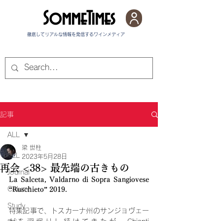
SommeTimes
徹底してリアルな情報を発信する​ワインメディア
記事
ALL
梁 世柱
ALL
2023年5月28日
再会 <38> 最先端の古きもの
Journal
La Salceta, Valdarno di Sopra Sangiovese 
Column
“Ruschieto” 2019. 
Study
特集記事で、トスカーナ州のサンジョヴェー