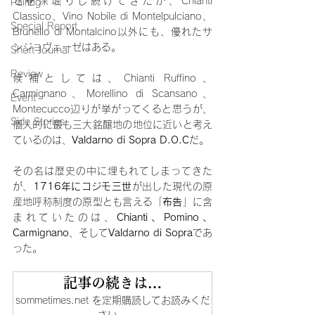
ゼを深堀りし続けてきたが、Chianti 
Pairing
Classico、Vino Nobile di Montelpulciano、
Special Report
Brunello di Montalcino以外にも、優れたサ
ンジョヴェーゼはある。
Short Journal
Review
候補としては、Chianti Ruffino、
Carmignano、Morellino di Scansano、
Event
Montecucco辺りが挙がってくると思うが、
Side Stories
個人的に最も三大銘醸地の地位に近いと考え
ているのは、
Valdarno di Sopra D.O.C
だ。
その名は歴史の中に埋もれてしまってきた
が、
1716年にコジモ三世
が出した現代の原
産地呼称制度の原型とも言える「
布告
」に含
まれていたのは、
Chianti、Pomino、
Carmignano
、そして
Valdarno di Sopra
であ
った。
記事の続きは…
sommetimes.net を定期購読してお読みくだ