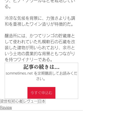
ウ、ピノ・ノワールなどを栽培してい
る。
冷涼な気候を背景に、力強さよりも調
和を重視したワイン造りが特徴的だ。
醸造所には、かつてリンゴの貯蔵庫と
して使われていた札幌軟石の石蔵を改
装した建物が用いられており、余市と
いう土地の農業的な背景ともつながり
を持つワイナリーである。
記事の続きは…
sommetimes.net を定期購読してお読みくだ
さい。
今すぐ申込む
梁世柱
初心者
レヴュー
日本
Review