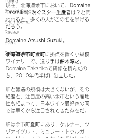
Pairing
現在、北海道余市において、
Domaine 
Special Report
Takahikoに次ぐスター生産者
は？と問
われると、多くの人がこの名を挙げる
Short Journal
だろう。
Review
Domaine Atsushi Suzuki
。
Event
Side Stories
北海道余市町登町
に拠点を置く小規模
ワイナリーで、造り手は
鈴木淳之
。
Domaine Takahikoで研修を積んだの
ち、2010年代半ばに独立した。
畑と醸造の規模は大きくないが、その
経歴と、注目度の高い余市という産地
性も相まって、日本ワイン愛好家の間
では早くから注目されてきた存在だ。
畑は余市町登町にあり、ケルナー、ツ
ヴァイゲルト、ミュラー・トゥルガ