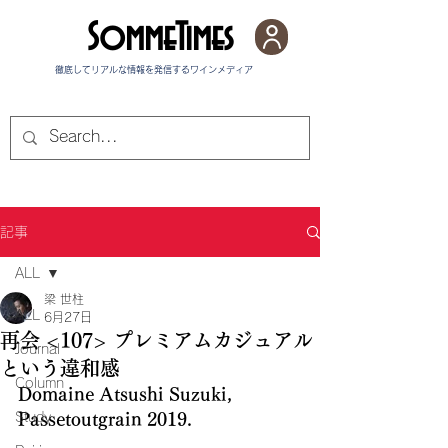
SommeTimes
徹底してリアルな情報を発信する​ワインメディア
記事
ALL
梁 世柱
ALL
6月27日
再会 <107> プレミアムカジュアル
Journal
という違和感
Column
Domaine Atsushi Suzuki, 
Study
Passetoutgrain 2019.