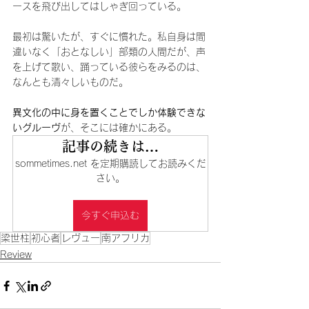
ースを飛び出してはしゃぎ回っている。
最初は驚いたが、すぐに慣れた。私自身は間
違いなく「おとなしい」部類の人間だが、声
を上げて歌い、踊っている彼らをみるのは、
なんとも清々しいものだ。
異文化の中に身を置くことでしか体験できな
いグルーヴ
が、そこには確かにある。
記事の続きは…
sommetimes.net を定期購読してお読みくだ
さい。
今すぐ申込む
梁世柱
初心者
レヴュー
南アフリカ
Review