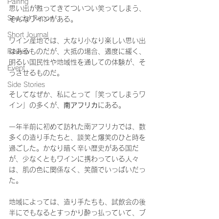
Pairing
思い出が甦ってきてついつい笑ってしまう、
Special Report
そんなワインがある。
Short Journal
ワイン産地では、大なり小なり楽しい思い出
Review
はあるものだが、大抵の場合、適度に緩く、
明るい国民性や地域性を通しての体験が、そ
Event
うさせるものだ。
Side Stories
そしてなぜか、私にとって「笑ってしまうワ
イン」の多くが、
南アフリカ
にある。
一年半前に初めて訪れた南アフリカでは、数
多くの造り手たちと、談笑と爆笑のひと時を
過ごした。かなり暗く辛い歴史がある国だ
が、少なくともワインに携わっている人々
は、肌の色に関係なく、笑顔でいっぱいだっ
た。
地域によっては、造り手たちも、試飲会の後
半にでもなるとすっかり酔っ払っていて、ブ