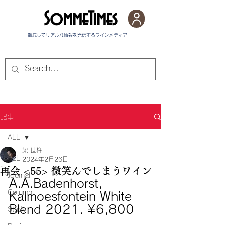
SommeTimes
徹底してリアルな情報を発信する​ワインメディア
記事
ALL
梁 世柱
ALL
2024年2月26日
再会 <55> 微笑んでしまうワイン
Journal
A.A.Badenhorst, 
Column
Kalmoesfontein White 
Blend 2021. ¥6,800
Study