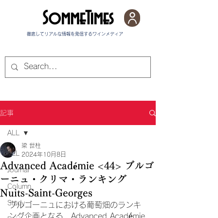
SommeTimes
徹底してリアルな情報を発信する​ワインメディア
記事
ALL
梁 世柱
ALL
2024年10月8日
Advanced Académie <44> ブルゴ
Journal
ーニュ・クリマ・ランキング
Column
Nuits-Saint-Georges
Study
ブルゴーニュにおける葡萄畑のランキ
ング企画となる、Advanced Académie