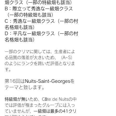
畑クラス（一部の特級畑も該当）
B：際立って秀逸な一級畑クラス
（一部の特級畑も該当）
C : 秀逸な一級畑クラス（一部の村
名格畑も該当）
D：平凡な一級畑クラス（一部の村
名格畑も該当）
一部のクリマに関しては、生産者によ
る品質の落差が大きいため、（A~S）
のようにランクを跨いだ評価となりま
す。
第16回は
Nuits-Saint-Georges
を
テーマと致します。
特級畑が無い
ため、Côte de Nuitsの中
では評価が極まったグループには入っ
ていませんが、
一級畑は最多の41クリ