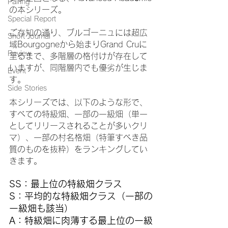
Pairing
の本シリーズ。
Special Report
ご存知の通り、ブルゴーニュには超広
Short Journal
域Bourgogneから始まりGrand Cruに
Review
至るまで、多階層の格付けが存在して
いますが、同階層内でも優劣が生じま
Event
す。
Side Stories
本シリーズでは、以下のような形で、
すべての特級畑、一部の一級畑（単一
としてリリースされることが多いクリ
マ）、一部の村名格畑（特筆すべき品
質のものを抜粋）をランキングしてい
きます。
SS：最上位の特級畑クラス
S：平均的な特級畑クラス（一部の
一級畑も該当）
A：特級畑に肉薄する最上位の一級