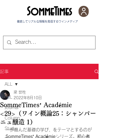
SommeTimes
徹底してリアルな情報を発信する​ワインメディア
記事
ALL
梁 世柱
ALL
2022年8月10日
SommeTimes’ Académie
Journal
<29>（ワイン概論25：シャンパー
Column
ニュ醸造 1）
Study
一歩進んだ基礎の学び、をテーマとするのが
SommeTimes’ Académie
シリーズ。
初心者