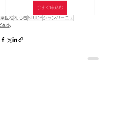
今すぐ申込む
梁世柱
初心者
STUDY
シャンパーニュ
Study
すべて表示
最新記事