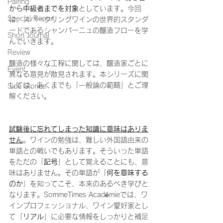
Pairing
から中級者までを対象
としています。今回
Special Report
は
、スパークリングワインの世界的スタンダ
ードであるシャンパーニュの醸造フローを学
Short Journal
んでいきます。
Review
醸造の様々な工程に関しては、醸造家ごとに
Event
異なる意見が散見されます。本シリーズに関
しては、あくまでも「一般論の範疇」とご理
Side Stories
解ください。
試験後に忘れてしまった知識に意味はありま
せん
。ワインの勉強は、難しい外国語由来の
単語との戦いでもあります。そういった単語
をただの「
記号
」として覚えることにも、意
味はありません。その単語が「
何を意味する
のか
」を知ってこそ、本来のあるべき学びと
なります。SommeTimes Académieでは、ワ
インプロフェッショナル、ワイン愛好家とし
て「
リアル
」に必要な情報をしっかりと補足