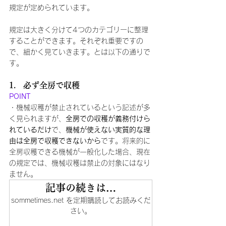
規定が定められています。
規定は大きく分けて4つのカテゴリーに整理
することができます。それぞれ重要ですの
で、細かく見ていきます。とは以下の通りで
す。
1.   必ず全房で収穫
POINT
・機械収穫が禁止されているという記述が多
く見られますが、
全房での収穫が義務付けら
れているだけ
で、
機械が使えない実質的な理
由は全房で収穫できないから
です。将来的に
全房収穫できる機械が一般化した場合、現在
の規定では、機械収穫は禁止の対象にはなり
ません。
記事の続きは…
sommetimes.net を定期購読してお読みくだ
さい。