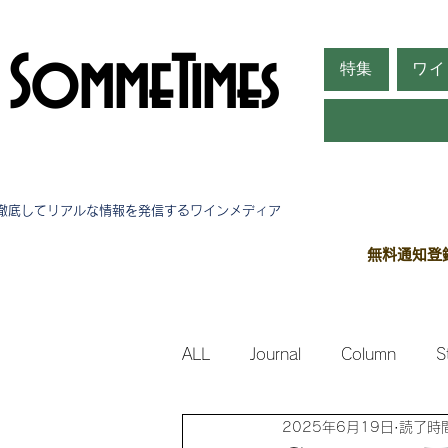
SommeTimes
特集
ワイ
徹底してリアルな情報を発信する​ワインメディア
無料通知登
ALL
Journal
Column
S
2025年6月19日
読了時間
Side Stories