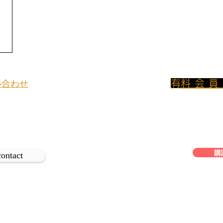
​有料会
い合わせ
800円/月のプ
イトについてのお問い合わせや取材
ンに加入して
、
は下記よりご連絡ください。
フリーアクセス
購
contact