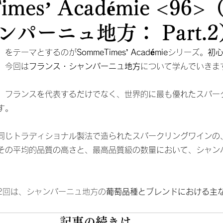
imes’ Académie <96
パーニュ地方： Part.2
、をテーマとするのが
SommeTimes’ Académie
シリーズ。
初
。
今回は
フランス・シャンパーニュ地方
について学んでいきま
、フランスを代表するだけでなく、世界的に最も優れたスパー
す。
同じトラディショナル製法で造られたスパークリングワインの
その平均的品質の高さと、最高品質級の数量において、シャン
。
2回は、シャンパーニュ地方の
葡萄品種とブレンドにおける主
記事の続きは…