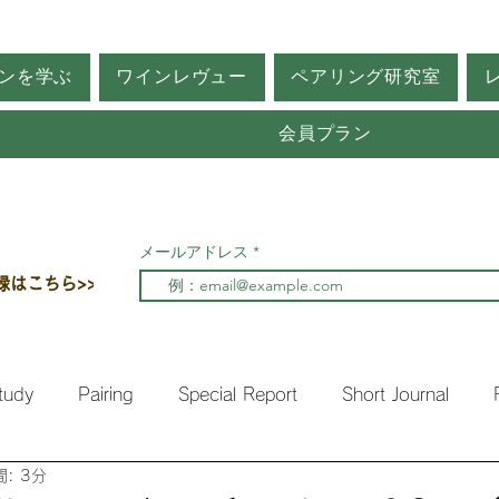
ンを学ぶ
ワインレヴュー
ペアリング研究室
会員プラン
メールアドレス
録はこちら>>
tudy
Pairing
Special Report
Short Journal
: 3分