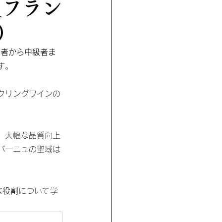
>（フラン
）
心者から中級者ま
す。
クリングワインの
、大幅な品質向上
パーニュの聖域は
な役割
について学