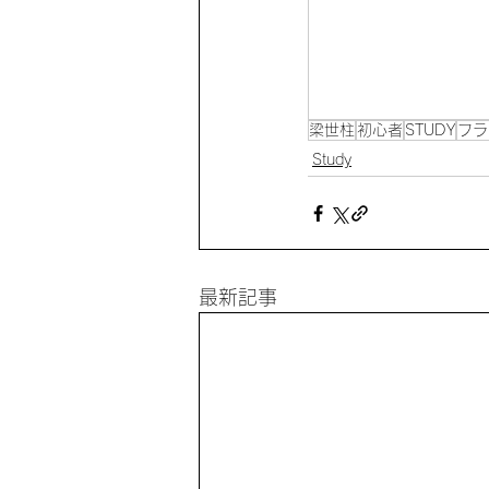
梁世柱
初心者
STUDY
フラ
Study
最新記事