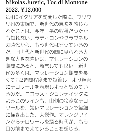
Nikolas Juretic, Toc di Montone 
2022. ¥12,000
2月にイタリアを訪問した際に、フリウ
リ州の東端で、新世代の息吹を感じら
れたことは、今年一番の収穫だったか
も知れない。ラディコンやグラヴネル
の時代から、もう世代は巡っているの
だ。旧世代と新世代の間に見られる大
きな大きな違いは、マセレーションの
期間にあると、断言しても良い。新世
代の多くは、マセレーション期間を長
くても2週間程度まで短縮し、より精密
にテロワールを表現しようと試みてい
るのだ。ニコラス・ジュレティックに
よるこのワインも、山側の冷涼なテロ
ワールを、短いマセレーションで繊細
に描き出した、大傑作。オレンジワイ
ンからテロワールを語る時代が、もう
目の前まで来ていることを感じる。