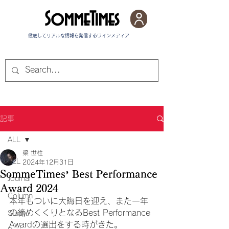
SommeTimes
徹底してリアルな情報を発信する​ワインメディア
記事
ALL
梁 世柱
ALL
2024年12月31日
SommeTimes’ Best Performance
Journal
Award 2024
Column
本年もついに大晦日を迎え、また一年
の締めくくりとなるBest Performance 
Study
Awardの選出をする時がきた。