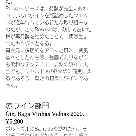
た。
Plusのシリーズは、発酵が完全に終わ
っていないワインを瓶詰めしたツェッ
ペが近年行っている新たな取り組みな
のだが、このReserveは、残しておいた
樽が再発酵を始めたことで、偶然生ま
れたキュヴェとなる。
異次元に多層的なアロマと風味、威風
堂々とした存在感、強固でありながら
も柔和なテクスチャー。私のワイン人
生でも、シャルドネのBest5に確実に入
るであろう、驚きの超傑作ワインであ
った。
赤ワイン部門
Giz, Baga Vinhas Velhas 2020. 
¥5,200
ポルトガルのBairradaを訪れた時、そ
の石灰質の巨塊が如き真っ白な土壌に