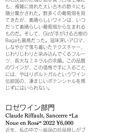
も、複雑に捻れた太い古木の数々にも
随分驚かされた。数多くの葡萄畑を見
てきたが、素晴らしいワインは、いつ
だって素晴らしい葡萄畑から生まれる
ものだ。そして、Gizが手がける古樹の
Bagaも最高だった。滋味深いアロマ、
しなやかで落ち着いたテクスチャー、
じわりじわりと染み込んでくるフルー
ツ、長大なミネラルの余韻。この品質
のワインが、この価格で手に入ること
には、やはりポルトガルというワイン
伝統国の、凄まじいポテンシャルを感
じずにはいられない。
ロゼワイン部門
Claude Riffault, Sancerre “La 
Noue en Rosé” 2022 ¥6,000
近年、私の中で一級品の珍品探しがブ