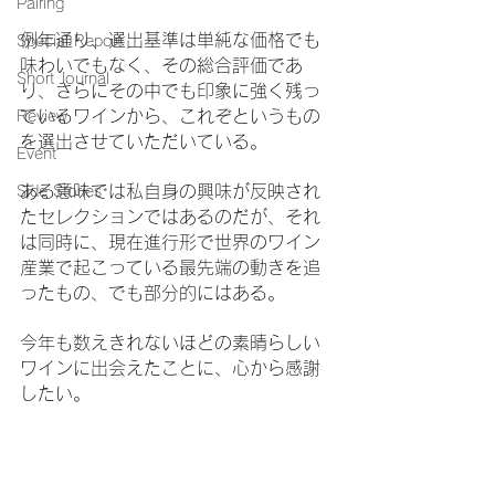
Pairing
例年通り、選出基準は単純な価格でも
Special Report
味わいでもなく、その総合評価であ
Short Journal
り、さらにその中でも印象に強く残っ
ているワインから、これぞというもの
Review
を選出させていただいている。
Event
ある意味では私自身の興味が反映され
Side Stories
たセレクションではあるのだが、それ
は同時に、現在進行形で世界のワイン
産業で起こっている最先端の動きを追
ったもの、でも部分的にはある。
今年も数えきれないほどの素晴らしい
ワインに出会えたことに、心から感謝
したい。