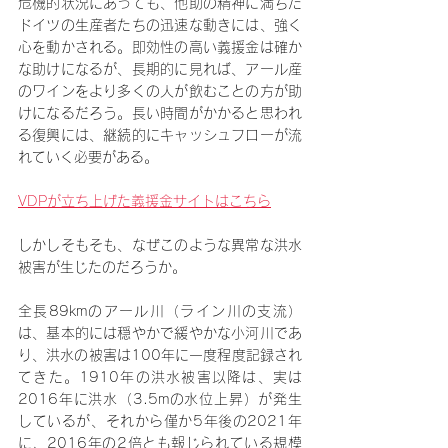
危機的状況にあっても、他助の精神に満ちた
ドイツの生産者たちの迅速な動きには、強く
心を動かされる。即効性の高い義援金は確か
な助けになるが、長期的に見れば、アール産
のワインをより多くの人が飲むことの方が助
けになるだろう。長い時間がかかると思われ
る復興には、継続的にキャッシュフローが流
れていく必要がある。
VDPが立ち上げた義援金サイトはこちら
しかしそもそも、なぜこのような異常な洪水
被害が生じたのだろうか。
全長89kmのアール川（ライン川の支流）
は、基本的には穏やかで緩やかな小河川であ
り、洪水の被害は100年に一度程度記録され
てきた。1910年の洪水被害以降は、実は
2016年に洪水（3.5mの水位上昇）が発生
しているが、それから僅か5年後の2021年
に、2016年の2倍とも報じられている規模