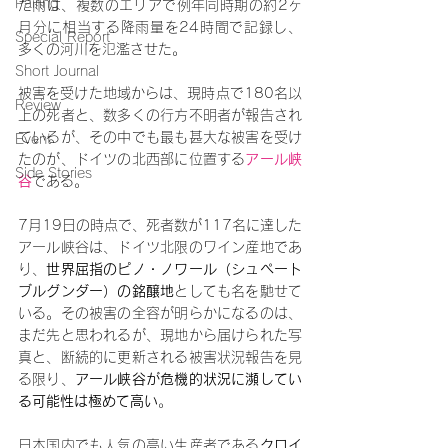
Pairing
だ雨は、複数のエリアで例年同時期の約2ヶ
月分に相当する降雨量を24時間で記録し、
Special Report
多くの河川を氾濫させた。
Short Journal
被害を受けた地域からは、現時点で180名以
Review
上の死者と、数多くの行方不明者が報告され
ているが、その中でも最も甚大な被害を受け
Event
たのが、ドイツの北西部に位置する
アール峡
Side Stories
谷
である。
7月19日の時点で、死者数が117名に達した
アール峡谷は、ドイツ北限のワイン産地であ
り、
世界屈指のピノ・ノワール（シュペート
ブルグンダー）の銘醸地
としても名を馳せて
いる。その被害の全容が明らかになるのは、
まだ先と思われるが、現地から届けられた写
真と、断続的に更新される被害状況報告を見
る限り、
アール峡谷が危機的状況に瀕してい
る可能性は極めて高い
。
日本国内でも人気の高い生産者である
クロイ