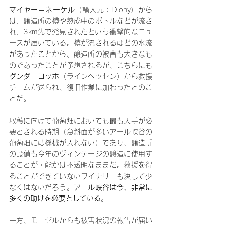
マイヤー＝ネーケル
（輸入元：Diony）から
は、醸造所の樽や熟成中のボトルなどが流さ
れ、3km先で発見されたという衝撃的なニュ
ースが届いている。樽が流されるほどの水流
があったことから、醸造所の被害も大きなも
のであったことが予想されるが、こちらにも
グンダーロッホ
（ラインヘッセン）から救援
チームが送られ、復旧作業に加わったとのこ
とだ。
収穫に向けて葡萄畑においても最も人手が必
要とされる時期（急斜面が多いアール峡谷の
葡萄畑には機械が入れない）であり、醸造所
の設備も今年のヴィンテージの醸造に使用す
ることが可能かは不透明なままだ。救援を得
ることができていないワイナリーも決して少
なくはないだろう。
アール峡谷は今、非常に
多くの助けを必要としている
。
一方、モーゼルからも被害状況の報告が届い