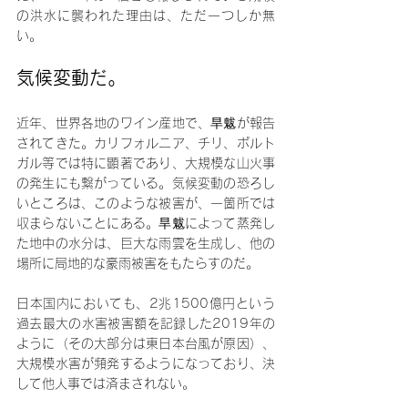
の洪水に襲われた理由は、ただ一つしか無
い。
気候変動だ。
近年、世界各地のワイン産地で、旱魃が報告
されてきた。カリフォルニア、チリ、ポルト
ガル等では特に顕著であり、大規模な山火事
の発生にも繋がっている。気候変動の恐ろし
いところは、このような被害が、一箇所では
収まらないことにある。旱魃によって蒸発し
た地中の水分は、巨大な雨雲を生成し、他の
場所に局地的な豪雨被害をもたらすのだ。
日本国内においても、2兆1500億円という
過去最大の水害被害額を記録した2019年の
ように（その大部分は東日本台風が原因）、
大規模水害が頻発するようになっており、決
して他人事では済まされない。