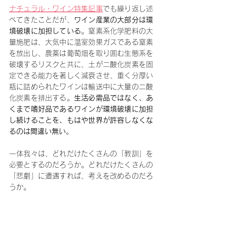
ナチュラル・ワイン特集記事
でも繰り返し述
べてきたことだが、
ワイン産業の大部分は環
境破壊に加担している
。
窒素系化学肥料の大
量施肥は、大気中に温室効果ガスである窒素
を放出し、農薬は葡萄畑を取り囲む生態系を
破壊するリスクと共に、土が二酸化炭素を固
定できる能力を著しく減衰させ、重く分厚い
瓶に詰められたワインは輸送中に大量の二酸
化炭素を排出する
。
生活必需品ではなく、あ
くまで嗜好品であるワインが環境破壊に加担
し続けることを、もはや世界が許容しなくな
るのは間違い無い
。
一体我々は、どれだけたくさんの「教訓」を
必要とするのだろうか。どれだけたくさんの
「悲劇」に遭遇すれば、考えを改めるのだろ
うか。
小さな力も、束ねれば大きなうねりとなる。