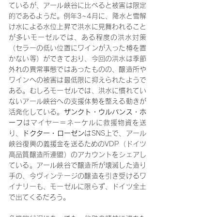
ているが、アール峡谷に比べると被害は限定
的であるようだ。例年3~4月に、降水と雪解
け水による水位上昇で洪水に見舞われること
が多いモーゼルでは、ある程度の洪水対策
（セラーの低い位置にワインが入った樽を置
かない等）ができており、今回の洪水は季節
外れの異常事態ではあったものの、醸造所や
ワインへの被害は最低限に抑えられたようで
ある。むしろモーゼルでは、洪水に慣れてい
ないアール峡谷への支援体勢を整える動きが
活発化している。
ザンクト・ウルバンス・ホ
ーフ
はマイヤー＝ネーケルに救援物資を送
り、
ドクター・ローゼン
はSNS上で、アール
峡谷復興の義援金を送るためのVDP（ドイツ
高品質醸造所連盟）のアカウントをシェアし
ている。アール峡谷で醸造所が壊滅した造り
手の、今ヴィンテージの醸造を引き受けるワ
イナリーも、モーゼルに限らず、ドイツ全土
で出てくるだろう。