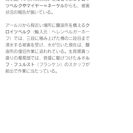
ツベルクやマイヤー＝ネーケル
からも、被害
状況の報告が届いている。
アール川から程近い場所に醸造所を構える
ク
ロイツベルク
（輸入元：ヘレンベルガーホー
フ）では、三段に積み上げた樽の二段目まで
浸水する被害を受け、水が引いた現在は、醸
造所の復旧作業に追われている。生育期真っ
盛りの葡萄畑では、救援に駆けつけた
ルドル
フ・フュルスト
（フランケン）のスタッフが
総出で作業に当たっている。