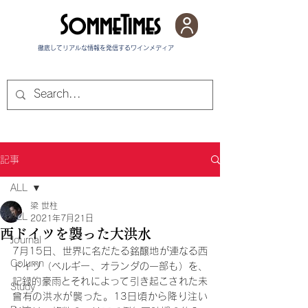
SommeTimes
徹底してリアルな情報を発信する​ワインメディア
記事
ALL
梁 世柱
ALL
2021年7月21日
西ドイツを襲った大洪水
Journal
7月15日、世界に名だたる銘醸地が連なる西
Column
ドイツ（ベルギー、オランダの一部も）を、
記録的豪雨とそれによって引き起こされた未
Study
曾有の洪水が襲った。13日頃から降り注い