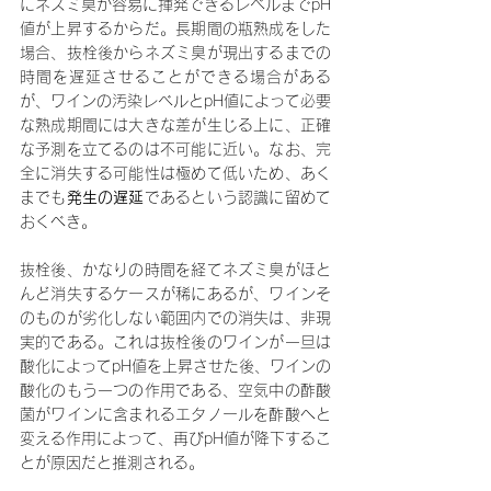
にネズミ臭が容易に揮発できるレベルまでpH
値が上昇するからだ。長期間の瓶熟成をした
場合、抜栓後からネズミ臭が現出するまでの
時間を遅延させることができる場合がある
が、ワインの汚染レベルとpH値によって必要
な熟成期間には大きな差が生じる上に、正確
な予測を立てるのは不可能に近い。なお、完
全に消失する可能性は極めて低いため、あく
までも
発生の遅延
であるという認識に留めて
おくべき。
抜栓後、かなりの時間を経てネズミ臭がほと
んど消失するケースが稀にあるが、ワインそ
のものが劣化しない範囲内での消失は、非現
実的である。これは抜栓後のワインが一旦は
酸化によってpH値を上昇させた後、ワインの
酸化のもう一つの作用である、空気中の酢酸
菌がワインに含まれるエタノールを酢酸へと
変える作用によって、再びpH値が降下するこ
とが原因だと推測される。