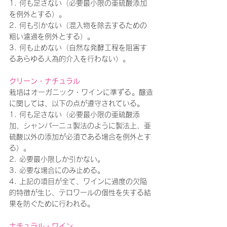
1. 何も足さない（必要最小限の亜硫酸添加
を例外とする）。
2. 何も引かない（混入物を除去するための
粗い濾過を例外とする）。
3. 何も止めない（自然な発酵工程を阻害す
るあらゆる人為的介入を行わない）。
クリーン・ナチュラル
栽培はオーガニック・ワインに準ずる。醸造
に関しては、以下の点が遵守されている。
1. 何も足さない（必要最小限の亜硫酸添
加、シャンパーニュ製法のように製法上、亜
硫酸以外の添加が必須である場合を例外とす
る）。
2. 必要最小限しか引かない。
3. 必要な場合にのみ止める。
4. 上記の項目が全て、ワインに過度の欠陥
的特徴が生じ、テロワールの個性を失する結
果を防ぐために行われる。
ナチュラル・ワイン