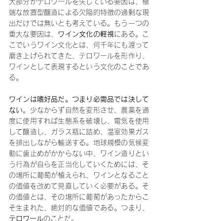
大部分がテロワールを失している要因は、極
端な放置型醸造による欠陥的特徴の過剰な現
出だけでは無いとも考えている。もう一つの
重大な要因は、
ワイン文化の軽視
にある。こ
こでいうワイン文化とは、何千年にも渡って
磨き上げられてきた、テロワールを形作り、
ワインとして表現するという文化のことであ
る。
ワインは嗜好品だ。つまり必需品では決して
ない
。少なからず自然を変形させ、農薬を過
度に使用すれば生態系を破壊し、電気を使用
して醸造し、ガラス瓶に詰め、温室効果ガス
を排出しながら輸送する。地球規模の気候変
動に歯止めがかからない中、ワイン造りとい
う行為が自らを正当化していくためには、そ
の場所に葡萄が植えられ、ワインとなること
の価値を改めて見直していく必要がある。そ
の価値とは、その場所に葡萄があったからこ
そ生まれた、絶対的な価値である。つまり、
テロワール
のことだ。