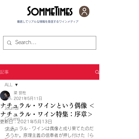
SommeTimes
徹底してリアルな情報を発信する​ワインメディア
記事
ALL
梁 世柱
ALL
2021年5月11日
ナチュラル・ワインという偶像 ＜
Journal
ナチュラル・ワイン特集：序章＞
Column
更新日：
2021年5月13日
ナチュラル・ワインは偶像と成り果てたのだ
Study
ろうか。原理主義の信奉者が押し付けた「ら