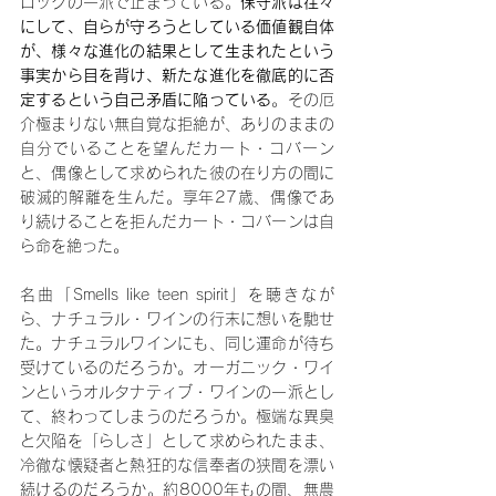
ロックの一派で止まっている。
保守派は往々
にして、自らが守ろうとしている価値観自体
が、様々な進化の結果として生まれたという
事実から目を背け、新たな進化を徹底的に否
定するという自己矛盾に陥っている
。その厄
介極まりない無自覚な拒絶が、ありのままの
自分でいることを望んだカート・コバーン
と、偶像として求められた彼の在り方の間に
破滅的解離を生んだ。享年27歳、偶像であ
り続けることを拒んだカート・コバーンは自
ら命を絶った。
名曲「Smells like teen spirit」を聴きなが
ら、ナチュラル・ワインの行末に想いを馳せ
た。ナチュラルワインにも、同じ運命が待ち
受けているのだろうか。オーガニック・ワイ
ンというオルタナティブ・ワインの一派とし
て、終わってしまうのだろうか。極端な異臭
と欠陥を「らしさ」として求められたまま、
冷徹な懐疑者と熱狂的な信奉者の狭間を漂い
続けるのだろうか。約8000年もの間、無農