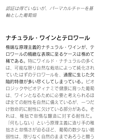
認証は得ていないが、パーマカルチャーを基
軸とした葡萄畑
ナチュラル・ワインとテロワール
極端な原理主義的ナチュラル・ワインが、テ
ロワールの精緻な表現に至るケースは極めて
稀である
。特にワイルド・ナチュラルの多く
は、可能な限り自然な栽培によって純化され
ていたはずのテロワールを、
過度に生じた欠
陥的特徴が多い尽くしてしまっている
。ビオ
ロジックやビオディナミで健康に育った葡萄
は、ワインとなるために必要と考えられるほ
ぼ全ての耐性を自然に備えているが、一つだ
け致命的に耐性に欠けている部分がある。そ
れは、稚拙で怠惰な醸造に対する耐性だ。
「何もしない」という原理主義に造り手の稚
拙さと怠惰さが迫るほど、葡萄の数少ない脆
弱性は、限りなく自然のままであろうと願う