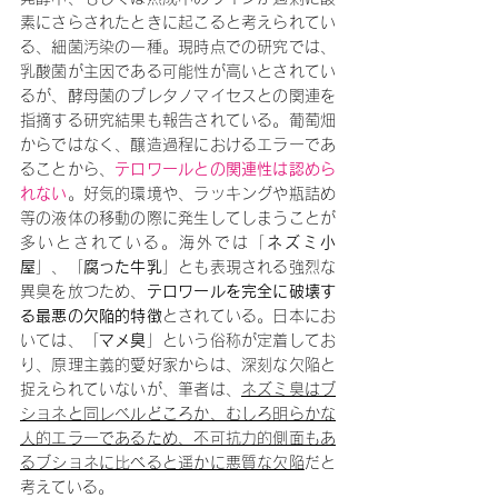
素にさらされたときに起こると考えられてい
る、細菌汚染の一種。現時点での研究では、
乳酸菌が主因である可能性が高いとされてい
るが、酵母菌のブレタノマイセスとの関連を
指摘する研究結果も報告されている。葡萄畑
からではなく、醸造過程におけるエラーであ
ることから、
テロワールとの関連性は認めら
れない
。好気的環境や、ラッキングや瓶詰め
等の液体の移動の際に発生してしまうことが
多いとされている。海外では「
ネズミ小
屋
」、「
腐った牛乳
」とも表現される強烈な
異臭を放つため、
テロワールを完全に破壊す
る最悪の欠陥的特徴
とされている。日本にお
いては、「
マメ臭
」という俗称が定着してお
り、原理主義的愛好家からは、深刻な欠陥と
捉えられていないが、筆者は、
ネズミ臭はブ
ショネと同レベルどころか、むしろ明らかな
人的エラーであるため、不可抗力的側面もあ
るブショネに比べると遥かに悪質な欠陥
だと
考えている。