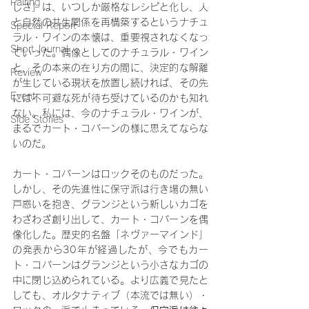
Pairing
しさ」は、いつしか厳格なレシピと化し、人
と自然の共生関係を再構築するというナチュ
Special Report
ラル・ワインの本懐は、重要視されなくなっ
Short Journal
ていった。偶像としてのナチュラル・ワイン
と、その本来の在り方の間に、決定的な解離
Review
が生じている現状を放置し続ければ、その先
Event
には不可避な死が待ち受けているのかも知れ
ない。私には、今のナチュラル・ワインが、
Side Stories
まるでカート・コバーンの様に思えてならな
いのだ。
カート・コバーンはロックそのものだった。
しかし、その先進性に保守派は行き場の無い
戸惑いを抱き、グランジという新しいカゴを
わざわざ創り出して、カート・コバーンを偶
像化した。歴史的名盤「ネヴァーマインド」
の発表から30年が経過したが、今でもカー
ト・コバーンはグランジという小さなカゴの
中に閉じ込められている。より広義で見たと
しても、オルタナティブ（本流では無い）・