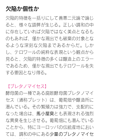
欠陥か個性か
欠陥的特徴を一括りにして善悪二元論で論じ
ると、様々な語弊が生じる。正しい調和の中
に存在していれば欠陥ではなく美点となるも
のもあれば、僅かな現出でも破棄の対象とな
るような深刻な欠陥まであるからだ。しか
し、テロワールの純粋な表現という観点から
見ると、欠陥的特徴の多くは醸造上のエラー
であるため、僅かな現出でもテロワールを失
する要因となり得る。
【ブレタノマイセス】
酵母菌の一種である腐敗酵母菌ブレタノマイ
セス（通称ブレット）は、葡萄畑や醸造所に
潜んでいる。その繁殖力は強力で、支配的に
なった場合は、
馬小屋臭
とも表現される強烈
な異臭を生じさせる。葡萄畑にも潜んでいる
ことから、特にヨーロッパの伝統産地におい
ては、調和の中にある
少量のブレタノマイセ