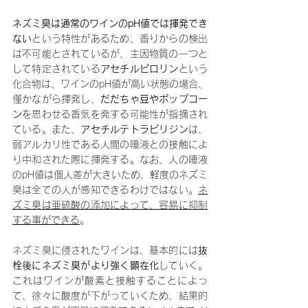
ネズミ臭は通常のワインのpH値では揮発でき
ない
という特性があるため、香りからの検出
は不可能とされているが、主因物質の一つと
して特定されている
アセチルピロリン
という
化合物は、ワインのpH値が高い状態の場合、
僅かながら揮発し、
だだちゃ豆やポップコー
ン
を思わせる香気を発する可能性が指摘され
ている。また、
アセチルテトラピリジン
は、
弱アルカリ性である人間の唾液との接触によ
り中和された際に揮発する。なお、人の唾液
のpH値は個人差が大きいため、軽度のネズミ
臭は全ての人が感知できるわけではない。
ネ
ズミ臭は亜硫酸の添加によって、容易に抑制
する事ができる
。
ネズミ臭に侵されたワインは、基本的には
抜
栓後にネズミ臭がより強く顕在化
していく。
これはワインが酸素と接触することによっ
て、徐々に酸度が下がっていくため、結果的