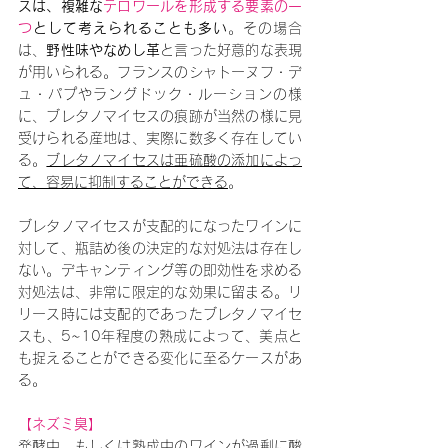
スは、複雑な
テロワールを形成する要素の一
つ
として考えられることも多い
。その場合
は、
野性味やなめし革
と言った好意的な表現
が用いられる。フランスのシャトーヌフ・デ
ュ・パプやラングドック・ルーションの様
に、ブレタノマイセスの痕跡が当然の様に見
受けられる産地は、実際に数多く存在してい
る。
ブレタノマイセスは亜硫酸の添加によっ
て、容易に抑制することができる
。
ブレタノマイセスが支配的になったワインに
対して、瓶詰め後の決定的な対処法は存在し
ない。デキャンティング等の即効性を求める
対処法は、非常に限定的な効果に留まる。リ
リース時には支配的であったブレタノマイセ
スも、5~10年程度の熟成によって、美点と
も捉えることができる変化に至るケースがあ
る。
【ネズミ臭】
発酵中、もしくは熟成中のワインが過剰に酸