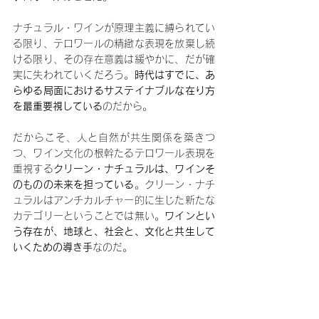
ナチュラル・ワインが原理主義に縛られてい
る限り、テロワールの精緻な表現を放棄し続
ける限り、その存在意義は緩やかに、だが確
実に失われていくだろう。
時代はすでに、あ
らゆる局面におけるサステイナブルな在り方
を最重要視している
のだから。
だからこそ、人と自然が共生関係を築きつ
つ、ワイン文化の根幹たるテロワール表現を
重視する
クリーン・ナチュラルは、ワインそ
のものの未来を担っている
。クリーン・ナチ
ュラルはアンチカルチャー的に生じた新たな
カテゴリーということでは無い。
ワインとい
う存在が、地球と、社会と、文化と共生して
いくための導き手
なのだ。