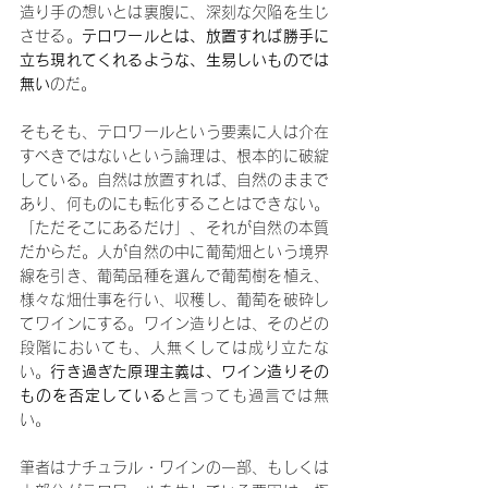
造り手の想いとは裏腹に、深刻な欠陥を生じ
させる。
テロワールとは、放置すれば勝手に
立ち現れてくれるような、生易しいものでは
無い
のだ。
そもそも、テロワールという要素に人は介在
すべきではないという論理は、根本的に破綻
している。自然は放置すれば、自然のままで
あり、何ものにも転化することはできない。
「ただそこにあるだけ」、それが自然の本質
だからだ。人が自然の中に葡萄畑という境界
線を引き、葡萄品種を選んで葡萄樹を植え、
様々な畑仕事を行い、収穫し、葡萄を破砕し
てワインにする。ワイン造りとは、そのどの
段階においても、人無くしては成り立たな
い。
行き過ぎた原理主義は、ワイン造りその
ものを否定している
と言っても過言では無
い。
筆者はナチュラル・ワインの一部、もしくは