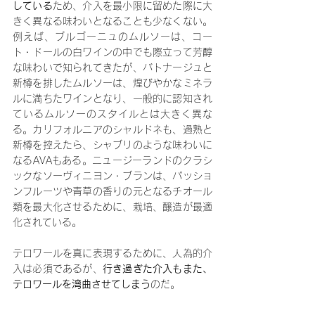
している
ため、介入を最小限に留めた際に大
きく異なる味わいとなることも少なくない。
例えば、ブルゴーニュのムルソーは、コー
ト・ドールの白ワインの中でも際立って芳醇
な味わいで知られてきたが、バトナージュと
新樽を排したムルソーは、煌びやかなミネラ
ルに満ちたワインとなり、一般的に認知され
ているムルソーのスタイルとは大きく異な
る。カリフォルニアのシャルドネも、過熟と
新樽を控えたら、シャブリのような味わいに
なるAVAもある。ニュージーランドのクラシ
ックなソーヴィニヨン・ブランは、パッショ
ンフルーツや青草の香りの元となるチオール
類を最大化させるために、栽培、醸造が最適
化されている。
テロワールを真に表現するために、人為的介
入は必須であるが、
行き過ぎた介入もまた、
テロワールを湾曲させてしまう
のだ。