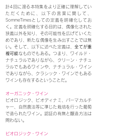
計4回に渡る本特集をより正確に理解してい
ただくために、以下の言葉に関して、
SommeTimesとしての定義を明確化してお
く。定義を明確化する目的は、偶像化された
狭義以外を知り、その可能性を広げていくた
めであり、新たな偶像を生み出すことでは無
い。そして、以下に述べた定義は、
全てが重
複可能
なものでもある。つまり、ワイルド・
ナチュラルでありながら、クリーン・ナチュ
ラルでもあるワインや、ナチュラル・ワイン
でありながら、クラシック・ワインでもある
ワインも存在するということだ。
オーガニック・ワイン
ビオロジック、ビオディナミ、パーマカルチ
ャー、自然農法等に準じた栽培を行った葡萄
で造られたワイン。認証の有無と醸造方法は
問わない。
ビオロジック・ワイン