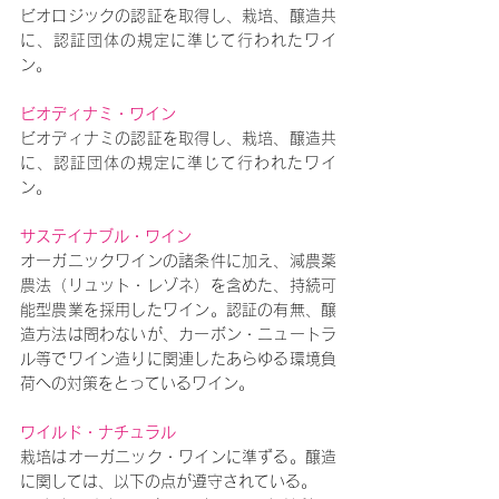
ビオロジックの認証を取得し、栽培、醸造共
に、認証団体の規定に準じて行われたワイ
ン。
ビオディナミ・ワイン
ビオディナミの認証を取得し、栽培、醸造共
に、認証団体の規定に準じて行われたワイ
ン。
サステイナブル・ワイン
オーガニックワインの諸条件に加え、減農薬
農法（リュット・レゾネ）を含めた、持続可
能型農業を採用したワイン。認証の有無、醸
造方法は問わないが、カーボン・ニュートラ
ル等でワイン造りに関連したあらゆる環境負
荷への対策をとっているワイン。
ワイルド・ナチュラル
栽培はオーガニック・ワインに準ずる。醸造
に関しては、以下の点が遵守されている。