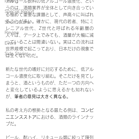
Pairing
アルコール飲料の低アルコール濃度化、とい
うのは、酒類業界が全体として向き合ってい
Special Report
る極めて重要な課題として、声高々に叫ばれ
ることが多い。確かに、現代の若者、特にミ
Short Journal
レニアル世代、Z世代と呼ばれる年齢層の
Review
人々は、データ上でみても、酒量が大幅に減
っていることは間違いない。実はこの流れは
Event
世界規模で起こっており、日本だけの現象で
Side Stories
は全くないのだ。
新たな世代の嗜好に対応するために、低アル
コール濃度化に取り組む。そこだけを見てし
まうと、酒というものが、ただ一つの方向へ
と変化しているように思えるかも知れない
が、
筆者の意見は大きく異なる
。
私の考え方の根拠となる最たる例は、
コンビ
ニエンスストア
における、酒類のラインナッ
プだ。
ビール、酎ハイ、リキュール類に絞って陳列