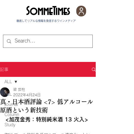
SommeTimes
徹底してリアルな情報を発信する​ワインメディア
記事
ALL
梁 世柱
ALL
2022年4月24日
真・日本酒評論 <7> 低アルコール
Journal
原酒という新技術
Column
<加茂金秀：特別純米酒 13 火入>
Study