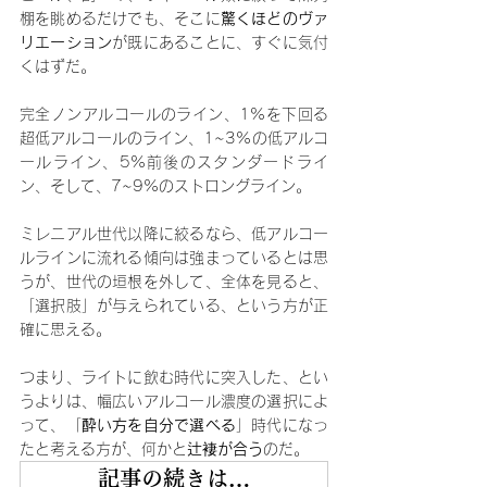
棚を眺めるだけでも、そこに
驚くほどのヴァ
リエーション
が既にあることに、すぐに気付
くはずだ。
完全ノンアルコールのライン、1%を下回る
超低アルコールのライン、1~3%の低アルコ
ールライン、5%前後のスタンダードライ
ン、そして、7~9%のストロングライン。
ミレニアル世代以降に絞るなら、低アルコー
ルラインに流れる傾向は強まっているとは思
うが、世代の垣根を外して、全体を見ると、
「選択肢」が与えられている、という方が正
確に思える。
つまり、ライトに飲む時代に突入した、とい
うよりは、幅広いアルコール濃度の選択によ
って、「
酔い方を自分で選べる
」時代になっ
たと考える方が、何かと
辻
褄
が合う
のだ。
記事の続きは…