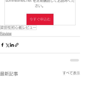
sommetimes.net を定期購読してお読みくだ
さい。
今すぐ申込む
梁世柱
初心者
レビュー
Review
すべて表示
最新記事