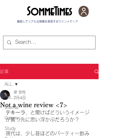
SommeTimes
徹底してリアルな情報を発信する​ワインメディア
記事
ALL
梁 世柱
ALL
2月4日
Not a wine review <7>
Journal
テキーラ
、と聞けばどういうイメージ
Column
が真っ先に思い浮かぶだろうか？
Study
現代は、少し昔ほどのパーティー飲み