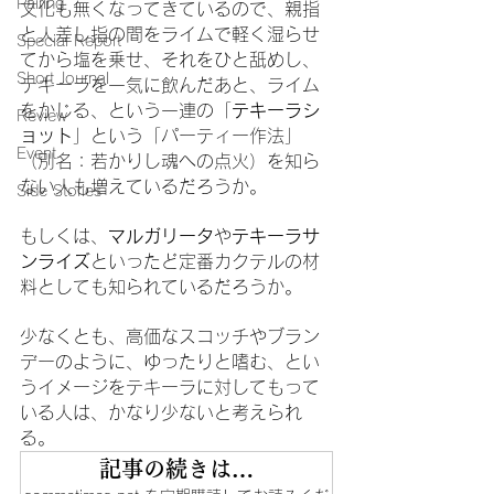
Pairing
文化も無くなってきているので、親指
と人差し指の間をライムで軽く湿らせ
Special Report
てから塩を乗せ、それをひと舐めし、
Short Journal
テキーラを一気に飲んだあと、ライム
をかじる、という一連の「
テキーラシ
Review
ョット
」という「パーティー作法」
Event
（別名：若かりし魂への点火）を知ら
ない人も増えているだろうか。
Side Stories
もしくは、
マルガリータ
や
テキーラサ
ンライズ
といったど定番カクテルの材
料としても知られているだろうか。
少なくとも、高価なスコッチやブラン
デーのように、ゆったりと嗜む、とい
うイメージをテキーラに対してもって
いる人は、かなり少ないと考えられ
る。
記事の続きは…