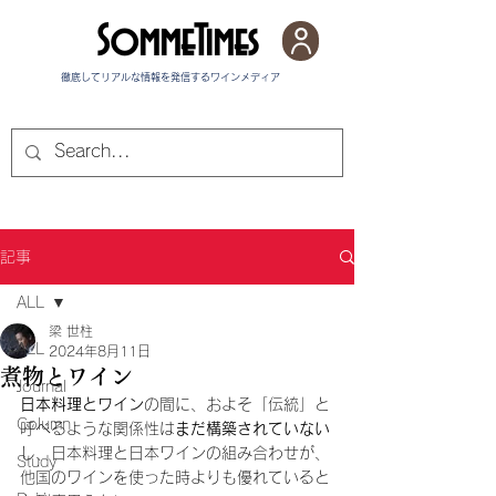
SommeTimes
徹底してリアルな情報を発信する​ワインメディア
記事
ALL
梁 世柱
ALL
2024年8月11日
煮物とワイン
Journal
日本料理とワイン
の間に、およそ「伝統」と
Column
呼べるような関係性は
まだ構築されていない
し、日本料理と日本ワインの組み合わせが、
Study
他国のワインを使った時よりも優れていると