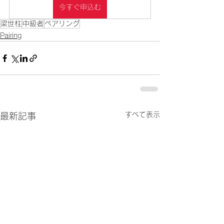
今すぐ申込む
梁世柱
中級者
ペアリング
Pairing
すべて表示
最新記事