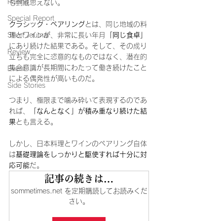
Pairing
も到底思えない。
Special Report
クラシック・ペアリング
とは、同じ地域の料
Short Journal
理とワインが、非常に長い年月
「同じ食卓」
にあり続けた結果である。そして、その成り
Review
立ちも完全に恣意的なものではなく、潜在的
集合意識が長期間にわたって働き続けたこと
Event
による偶発性が高いものだ。
Side Stories
つまり、極限まで噛み砕いて表現するのであ
れば、
「なんとなく」が積み重なり続けた結
果
とも言える。
しかし、日本料理とワインのペアリング自体
は
基礎理論をしっかりと駆使すれば十分に対
応可能
だ。
記事の続きは…
sommetimes.net を定期購読してお読みくだ
さい。