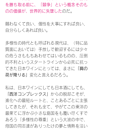
を勝ち取る前に、「競争」という概念そのも
のの価値が、世界的に失墜した
のだ。
競わなくて良い、個性を大事にすれば良い、
自分らしくあれば良い。
多様性の時代とも呼ばれる現代は、（特に品
質面においては）手放しで歓迎するには少々
の危うさももちあわせてはいるものの、圧倒
的不利というスタートラインから必死に抗っ
てきた日本ワインにとっては、まさに
「肩の
荷が降りる」
変化と言えるだろう。
私は、日本ワインにしても日本酒にしても、
「西洋コンプレックス」
からの脱却こそが、
進化への最短ルートと、ことあるごとに主張
してきたが、それも全て、やがてこの東洋の
最果てに浮かぶ小さな島国をも覆い尽くすで
あろう「多様性の尊重」という大波の中で、
母国の同志達がありったけの夢と情熱を注い