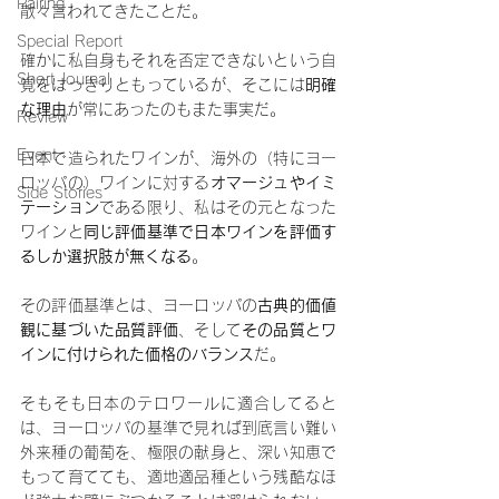
Pairing
散々言われてきたことだ。
Special Report
確かに私自身もそれを否定できないという自
Short Journal
覚をはっきりともっているが、そこには
明確
な理由
が常にあったのもまた事実だ。
Review
Event
日本で造られたワインが、海外の（特にヨー
ロッパの）ワインに対する
オマージュやイミ
Side Stories
テーション
である限り、私はその元となった
ワインと
同じ評価基準で日本ワインを評価す
るしか選択肢が無くなる
。
その評価基準とは、ヨーロッパの
古典的価値
観に基づいた品質評価
、そして
その品質とワ
インに付けられた価格のバランス
だ。
そもそも日本のテロワールに適合してると
は、ヨーロッパの基準で見れば到底言い難い
外来種の葡萄を、極限の献身と、深い知恵で
もって育てても、適地適品種という残酷なほ