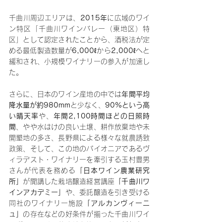
千曲川周辺エリアは、
2015年
に広域のワイ
ン特区「千曲川ワインバレー（東地区）特
区」として認定されたことから、酒税法が定
める最低製造数量が
6,000
ℓから
2,000
ℓへと
緩和され、小規模ワイナリーの参入が加速し
た。
さらに、日本のワイン産地の中では
年間平均
降水量が約980mm
と少なく、
90%という高
い晴天率
や、
年間2,100時間ほどの日照時
間
、やや水はけの良い土壌、耕作放棄地や未
開墾地の多さ、長野県による様々な就農誘致
政策、そして、この地のパイオニアであるヴ
ィラデスト・ワイナリーを牽引する玉村豊男
さんが代表を務める
「日本ワイン農業研究
所」
が開講した栽培醸造経営講座
「千曲川ワ
インアカデミー」
や、委託醸造を引き受ける
同社のワイナリー施設
「アルカンヴィーニ
ュ」
の存在などの好条件が揃った千曲川ワイ