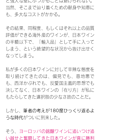
ど強大な壁にぶつかることは避けられない。
当然、そこまで辿り着くための献身や知恵に
も、多大なコストがかかる。
その結果、同程度、もしくはそれ以上の品質
評価ができる海外産のワインが、日本ワイン
の半額以下で、「輸入品」として手に入って
しまう、という絶望的な状況から抜け出せく
なってしまう。
私が多くの日本ワインに対して辛辣な態度を
取り続けてきたのは、偏見でも、意地悪で
も、西洋かぶれでも、反愛国主義的思想でも
決してなく、日本ワインの「在り方」が私に
もたらしてきた選択肢の少なさ故のことだ。
しかし、
筆者の考えが180度ひっくり返るよ
うな時代
がついに到来した。
そう、
ヨーロッパの銘醸ワインに追いつけ追
い越せと奮闘してきた日本ワインが真に勝利