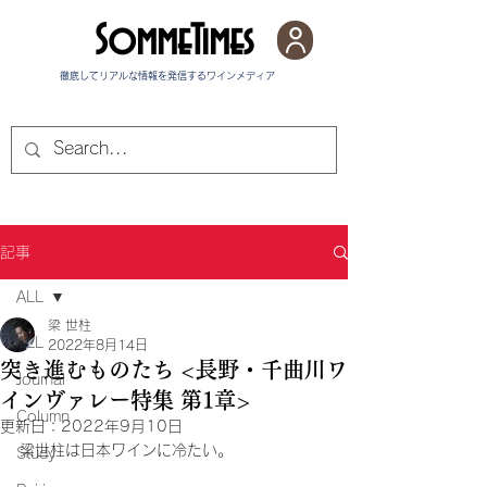
SommeTimes
徹底してリアルな情報を発信する​ワインメディア
記事
ALL
梁 世柱
ALL
2022年8月14日
突き進むものたち <長野・千曲川ワ
Journal
インヴァレー特集 第1章>
Column
更新日：
2022年9月10日
梁世柱は日本ワインに冷たい。
Study