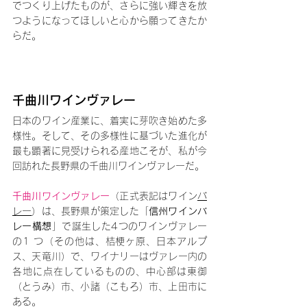
でつくり上げたものが、さらに強い輝きを放
つようになってほしいと心から願ってきたか
らだ。
千曲川ワインヴァレー
日本のワイン産業に、着実に芽吹き始めた多
様性。そして、その多様性に基づいた進化が
最も顕著に見受けられる産地こそが、私が今
回訪れた長野県の千曲川ワインヴァレーだ。
千曲川ワインヴァレー
（正式表記はワイン
バ
レー
）は、長野県が策定した「
信州ワインバ
レー構想
」で誕生した4つのワインヴァレー
の1 つ（その他は、桔梗ヶ原、日本アルプ
ス、天竜川）で、ワイナリーはヴァレー内の
各地に点在しているものの、中心部は東御
（とうみ）市、小諸（こもろ）市、上田市に
ある。