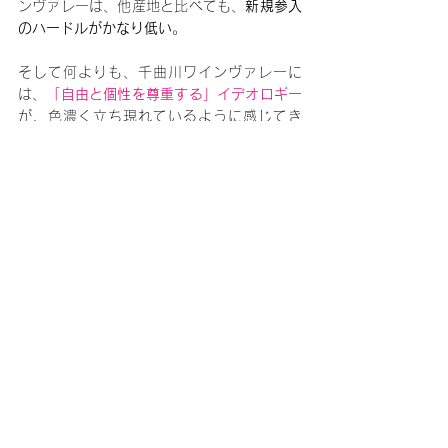
ンヴァレーは、他産地と比べても、
新規参入
のハードルがかなり低い
。
そして何よりも、千曲川ワインヴァレーに
は、
「自由と個性を尊重する」イデオロギー
が、色濃く立ち現れているように感じてき
た。
記事の続きは…
sommetimes.net を定期購読してお読みくだ
さい。
今すぐ申込む
梁世柱
中級者
特集記事
日本
長野
Journal