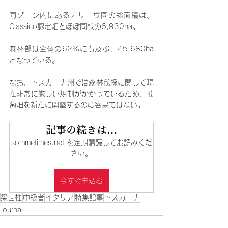
同ゾーン内にあるオリーヴ園の総面積は、
Classico認定畑とほぼ同様の6,930ha。
森林部は全体の62%にも及ぶ、45,680ha
となっている。
なお、トスカーナ州では森林伐採に関して現
在非常に厳しい規制がかかっているため、葡
萄畑を新たに開墾するのは容易ではない。
記事の続きは…
sommetimes.net を定期購読してお読みくだ
さい。
今すぐ申込む
梁世柱
中級者
イタリア
特集記事
トスカーナ
Journal