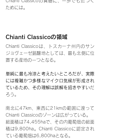
Chianti Classicoの真髄に、一歩でも近づく
ためには。
Chianti Classicoの領域
Chianti Classicoは、トスカーナ州内のサン
ジョヴェーゼ銘醸地としては、最も北側に位
置する産地の一つとなる。
単純に最も冷涼と考えたいところだが、実際
には複雑かつ多様なマイクロ気候が形成され
ているため、その理解は誤解を招きやすい
だ
ろう。
南北に47km、東西に21kmの範囲に渡って
Chianti Classicoのゾーンは広がっている。
総面積は74,455haで、その内葡萄畑の総面
積は9,800ha。Chianti Classicoに認定され
ている葡萄畑は6,800haとなる。