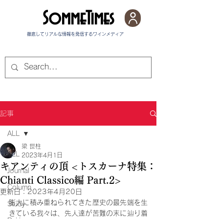
SommeTimes
徹底してリアルな情報を発信する​ワインメディア
記事
ALL
梁 世柱
ALL
2023年4月1日
キアンティの頂 <トスカーナ特集：
Journal
Chianti Classico編 Part.2>
Column
更新日：
2023年4月20日
膨大に積み重ねられてきた歴史の最先端を生
Study
きている我々は、先人達が苦難の末に辿り着