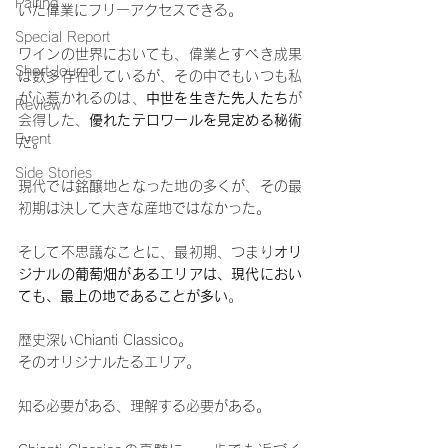
Pairing
いた偉業にフリーアクセスできる。
Special Report
ワインの世界においても、偉業とすべき成果
Short Journal
は数多存在しているが、その中でもいつも私
が心惹かれるのは、
中世を生きた先人たち
が
Review
会得した、
優れたテロワールを見定める秘術
Event
だ。
Side Stories
現代では銘醸地となった地の多くが、その最
初期は決して大きな産地ではなかった。
そして不思議なことに、最初期、つまり
オリ
ジナルの葡萄畑があるエリアは、現代におい
ても、最上の地であることが多い
。
歴史深いChianti Classico。
そのオリジナルたるエリア。
知る必要がある、理解する必要がある。