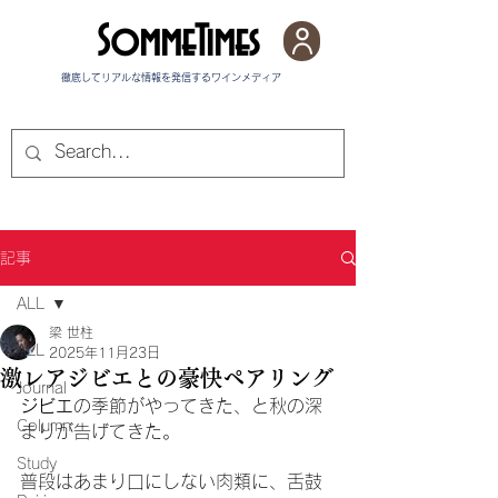
SommeTimes
徹底してリアルな情報を発信する​ワインメディア
記事
ALL
梁 世柱
ALL
2025年11月23日
激レアジビエとの豪快ペアリング
Journal
ジビエ
の季節がやってきた、と秋の深
Column
まりが告げてきた。
Study
普段はあまり口にしない肉類に、舌鼓