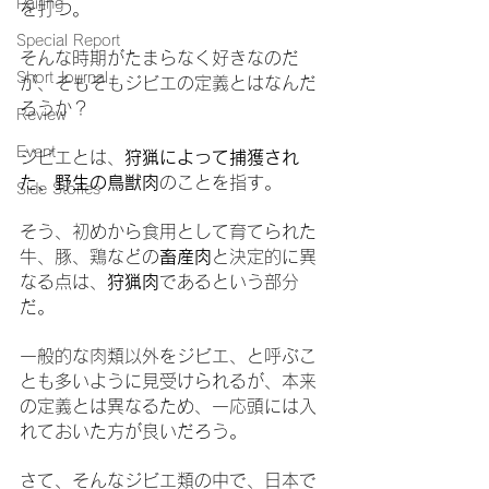
Pairing
を打つ。
Special Report
そんな時期がたまらなく好きなのだ
Short Journal
が、そもそもジビエの定義とはなんだ
ろうか？
Review
Event
ジビエとは、
狩猟によって捕獲され
た、野生の鳥獣肉
のことを指す。
Side Stories
そう、初めから食用として育てられた
牛、豚、鶏などの
畜産肉
と決定的に異
なる点は、
狩猟肉
であるという部分
だ。
一般的な肉類以外をジビエ、と呼ぶこ
とも多いように見受けられるが、本来
の定義とは異なるため、一応頭には入
れておいた方が良いだろう。
さて、そんなジビエ類の中で、日本で