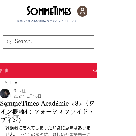
SommeTimes
徹底してリアルな情報を発信する​ワインメディア
記事
ALL
梁 世柱
ALL
2021年5月16日
SommeTimes Académie <8>（ワ
Journal
イン概論4：フォーティファイド・
Column
ワイン）
Study
試験後に忘れてしまった知識に意味はありま
せん
。ワインの勉強は、難しい外国語由来の