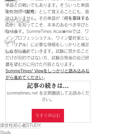
Pairing
単語との戦いでもあります。そういった単語
Special Report
をただの「
記号
」として覚えることにも、意
味はありません。その単語が「
何を意味する
Short Journal
のか
」を知ってこそ、本来のあるべき学びと
Review
なります。SommeTimes Académieでは、ワ
インプロフェッショナル、ワイン愛好家とし
Event
て「
リアル
」に必要な情報をしっかりと補足
しながら進めていきます。試験に受かること
Side Stories
だけが目的ではない方、試験合格後の自己研
鑽を望む方に向けた内容となります。
SommeTimes’ Viewをしっかりと読み込みな
がら進めてください
。
記事の続きは…
sommetimes.net を定期購読してお読みくだ
さい。
今すぐ申込む
梁世柱
初心者
STUDY
Study