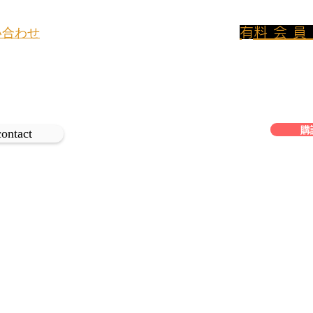
​有料会
い合わせ
800円/月のプ
幻の定価
イトについてのお問い合わせや取材
ンに加入して
、
は下記よりご連絡ください。
フリーアクセス
ワイ
購
contact