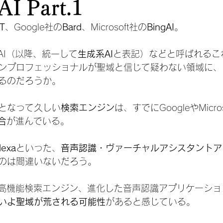
 Part.1
T
、Google社の
Bard
、Microsoft社の
BingAI
。
AI（以降、統一して
生成系AI
と表記）などと呼ばれるこ
ンプロフェッショナルが聖域と信じて疑わない領域に、
るのだろうか。
となって久しい
検索エンジン
は、すでにGoogleやMicr
合
が進んでいる。
lexa
といった、
音声認識・ヴァーチャルアシスタントア
のは間違いないだろう。
、高機能検索エンジン、進化した音声認識アプリケーショ
いよ聖域が荒される可能性
があると感じている。