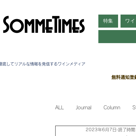
SommeTimes
特集
ワイ
徹底してリアルな情報を発信する​ワインメディア
無料通知登
ALL
Journal
Column
S
2023年6月7日
読了時間:
Side Stories