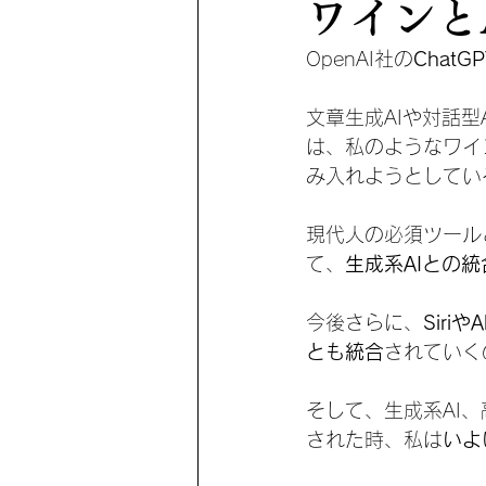
ワインとAI
OpenAI社の
ChatGP
文章生成AIや対話型
は、私のようなワイ
み入れようとしてい
現代人の必須ツール
て、
生成系AIとの統
今後さらに、
SiriやA
とも統合
されていく
そして、生成系AI
された時、私は
いよ