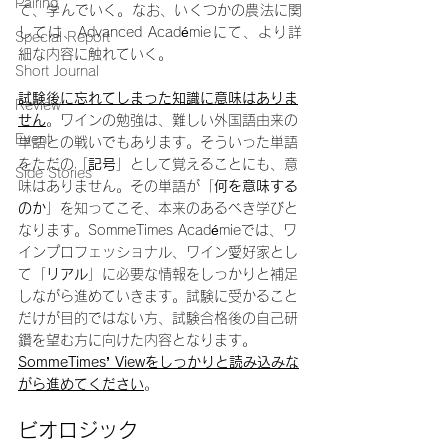
Pairing
て、学んでいく。なお、いくつかの農法に関
しては、Advanced Académieにて、より詳
Special Report
細な内容に触れていく。
Short Journal
試験後に忘れてしまった知識に意味はありま
Review
せん
。ワインの勉強は、難しい外国語由来の
Event
単語との戦いでもあります。そういった単語
をただの「
記号
」として覚えることにも、意
Side Stories
味はありません。その単語が「
何を意味する
のか
」を知ってこそ、本来のあるべき学びと
なります。SommeTimes Académieでは、ワ
インプロフェッショナル、ワイン愛好家とし
て「
リアル
」に必要な情報をしっかりと補足
しながら進めていきます。試験に受かること
だけが目的ではない方、試験合格後の自己研
鑽を望む方に向けた内容となります。
SommeTimes’ Viewをしっかりと読み込みな
がら進めてください
。
ビオロジック