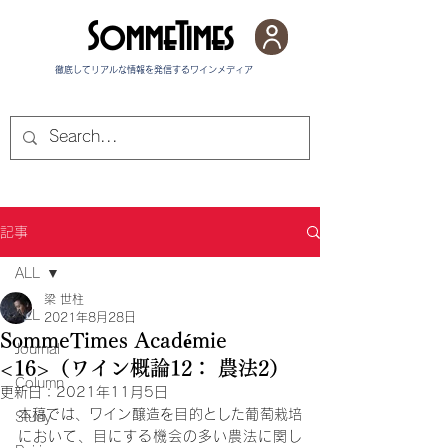
SommeTimes
徹底してリアルな情報を発信する​ワインメディア
記事
ALL
梁 世柱
ALL
2021年8月28日
SommeTimes Académie
Journal
<16>（ワイン概論12： 農法2）
Column
更新日：
2021年11月5日
本稿では、ワイン醸造を目的とした葡萄栽培
Study
において、目にする機会の多い農法に関し