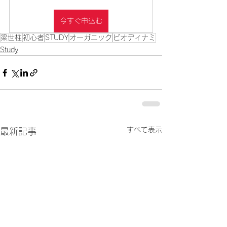
今すぐ申込む
梁世柱
初心者
STUDY
オーガニック
ビオディナミ
Study
すべて表示
最新記事