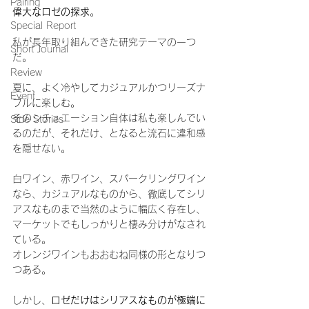
Pairing
偉大なロゼの探求
。
Special Report
私が長年取り組んできた研究テーマの一つ
Short Journal
だ。
Review
夏に、よく冷やしてカジュアルかつリーズナ
Event
ブルに楽しむ。
そのシチュエーション自体は私も楽しんでい
Side Stories
るのだが、それだけ、となると流石に違和感
を隠せない。
白ワイン、赤ワイン、スパークリングワイン
なら、カジュアルなものから、徹底してシリ
アスなものまで当然のように幅広く存在し、
マーケットでもしっかりと棲み分けがなされ
ている。
オレンジワインもおおむね同様の形となりつ
つある。
しかし、
ロゼだけはシリアスなものが極端に