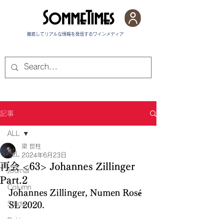
SommeTimes
徹底してリアルな情報を発信する​ワインメディア
記事
ALL
梁 世柱
ALL
2024年6月23日
再会 <63> Johannes Zillinger
Journal
Part.2
Column
Johannes Zillinger, Numen Rosé 
Study
SL 2020.