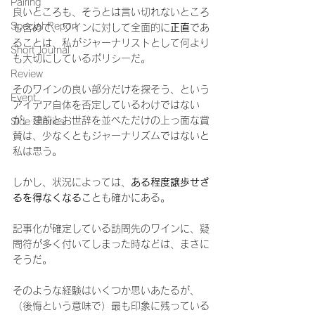
Pairing
良いところも、そうとは言い切れないところ
Special Report
も含めて、ワインに対して全面的に
正直
であ
ることは、私がジャーナリストとして何より
Short Journal
も大切にしているポリシーだ。
Review
そのワインの良い部分だけを探そう、という
Event
アイデア自体を否定しているわけではない
が、建前とお世辞を並べただけの上っ面な賞
Side Stories
賛は、少なくともジャーナリズムではないと
私は思う。
しかし、状況によっては、
ある程度譲歩せざ
るを得なくなる
ことも確かにある。
記事化が確定している訪問先のワインに、疑
問符が多く付いてしまった時などは、まさに
そうだ。
そのような経験はいくつか思いあたるが、
（後悔という意味で）最も印象に残っている