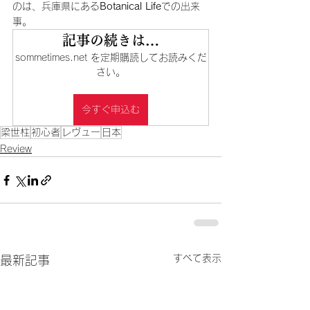
のは、兵庫県にある
Botanical Life
での出来
事。
記事の続きは…
sommetimes.net を定期購読してお読みくだ
さい。
今すぐ申込む
梁世柱
初心者
レヴュー
日本
Review
すべて表示
最新記事