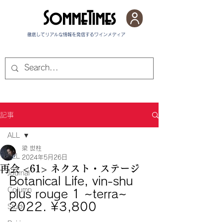
SommeTimes
徹底してリアルな情報を発信する​ワインメディア
記事
ALL
梁 世柱
ALL
2024年5月26日
再会 <61> ネクスト・ステージ
Journal
Botanical Life, vin-shu 
Column
plus rouge 1 ~terra~ 
2022. ¥3,800
Study