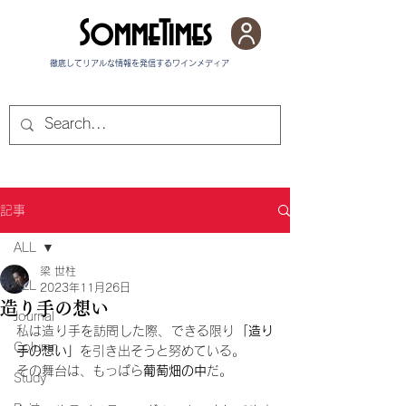
SommeTimes
徹底してリアルな情報を発信する​ワインメディア
記事
ALL
梁 世柱
ALL
2023年11月26日
造り手の想い
Journal
私は造り手を訪問した際、できる限り
「造り
Column
手の想い」
を引き出そうと努めている。
その舞台は、もっぱら
葡萄畑の中
だ。
Study