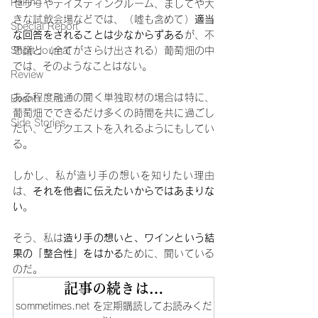
Pairing
セラーやテイスティングルーム、ましてや大
きな試飲会場などでは、（嘘も含めて）
適当
Special Report
な回答をされることは少なからずある
が、不
Short Journal
思議と（全てがさらけ出される）葡萄畑の中
では、そのようなことはない。
Review
ある程度融通の聞く単独取材の場合は特に、
Event
葡萄畑でできるだけ多くの時間を共に過ごし
Side Stories
たい、とリクエストを入れるようにもしてい
る。
しかし、私が造り手の想いを知りたい理由
は、
それを他者に伝えたいからではあまりな
い
。
そう、私は
造り手の想いと、ワインという結
果の「整合性」をはかる
ために、聞いている
のだ。
記事の続きは…
sommetimes.net を定期購読してお読みくだ