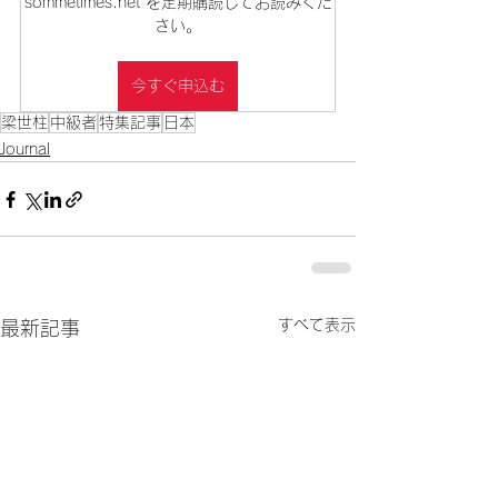
sommetimes.net を定期購読してお読みくだ
さい。
今すぐ申込む
梁世柱
中級者
特集記事
日本
Journal
すべて表示
最新記事