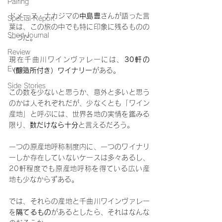
Pairing
ドメーヌ・ナカジマの
中島豊
さんが語った言
Special Report
葉は、この旅の中でも特に印象に残るものの
Short Journal
一つだ。
Review
現在千曲川ワインヴァレーには、
30軒の
Event
（醸造所付き）ワイナリー
がある。
Side Stories
この数を少ないと思うか、意外と多いと思う
のかは人それぞれだが、少なくとも「ワイン
産地」と呼ぶには、世界各地の実情を鑑みる
限り、
数だけなら十分
と言えるだろう。
一つの原産地呼称制度内に、一つのワイナリ
ーしか存在していないケースは多々あるし、
20軒程度でも原産地呼称を得ている広い産
地も少なからずある。
では、それらの産地と千曲川ワインヴァレー
を
隔てるもの
があるとしたら、それはなんな