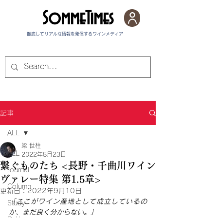
SommeTimes
徹底してリアルな情報を発信する​ワインメディア
記事
ALL
梁 世柱
ALL
2022年8月23日
繋ぐものたち <長野・千曲川ワイン
Journal
ヴァレー特集 第1.5章>
Column
更新日：
2022年9月10日
「ここがワイン産地として成立しているの
Study
か、まだ良く分からない。」