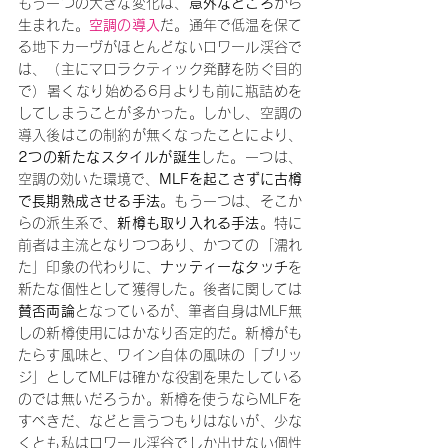
もう一つの大きな変化は、
意外なところ
から
生まれた。
空調の導入
だ。通年で低温を保て
る地下カーヴがほとんどないロワール渓谷で
は、（主にマロラクティック発酵を防ぐ目的
で）暑くなり始める6月よりも前に瓶詰めを
してしまうことが多かった。しかし、空調の
導入後はこの制約が無くなったことにより、
2つの新たなスタイルが誕生
した。一つは、
空調の効いた環境で、
MLFを起こさずに古樽
で長期熟成させる手法
。もう一つは、そこか
らの派生系で、
新樽も取り入れる手法
。特に
前者は主流となりつつあり、かつての「濡れ
た」印象の代わりに、
ナッティーなタッチ
を
新たな個性として獲得した。後者に関しては
賛否両論
となっているが、筆者自身はMLF無
しの新樽使用にはかなり否定的だ。新樽がも
たらす風味と、ワイン自体の風味の「ブリッ
ジ」としてMLFは確かな役割を果たしている
のでは無いだろうか。新樽を使うならMLFを
すべきだ、などと言うつもりはないが、少な
くとも私はロワール渓谷でしか出せない個性