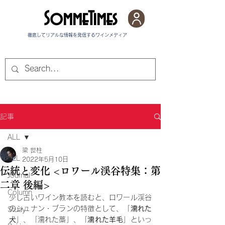
SommeTimes
徹底してリアルな情報を発信する​ワインメディア
記事
ALL
梁 世柱
ALL
2022年5月10日
伝統と変化 <ロワール渓谷特集：第
Journal
二章 後編>
Column
少し古いワイン教本を読むと、ロワール渓谷
のシュナン・ブランの特徴として、「
濡れた
Study
犬
」、「濡れた藁」、「
濡れた羊毛
」といっ