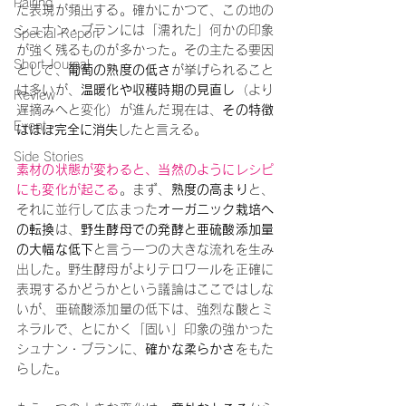
Pairing
た表現が頻出する。確かにかつて、この地の
シュナン・ブランには「濡れた」何かの印象
Special Report
が強く残るものが多かった。その主たる要因
Short Journal
として、
葡萄の熟度の低さ
が挙げられること
は多いが、
温暖化や収穫時期の見直し
（より
Review
遅摘みへと変化）が進んだ現在は、
その特徴
Event
はほぼ完全に消失
したと言える。
Side Stories
素材の状態が変わると、当然のようにレシピ
にも変化が起こる
。まず、
熟度の高まり
と、
それに並行して広まった
オーガニック栽培へ
の転換
は、
野生酵母での発酵と亜硫酸添加量
の大幅な低下
と言う一つの大きな流れを生み
出した。野生酵母がよりテロワールを正確に
表現するかどうかという議論はここではしな
いが、亜硫酸添加量の低下は、強烈な酸とミ
ネラルで、とにかく「固い」印象の強かった
シュナン・ブランに、
確かな柔らかさ
をもた
らした。