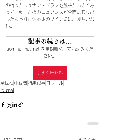
の宿ったシュナン・ブランを飲みたいのであ
って、乾いた樽のニュアンスが全面に張り出
したような正体不明のワインには、興味がな
い。
記事の続きは…
sommetimes.net を定期購読してお読みくだ
さい。
今すぐ申込む
梁世柱
中級者
特集記事
ロワール
Journal
すべて表示