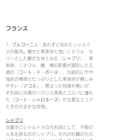
フランス
1. 
ブルゴーニュ
：
言わずと知れたシャルド
ネの聖地。痩せた果実味と強いミネラル、キ
リッとした酸が主体となる「
シャブリ
」、果
実味、ミネラル、酸、樽の影響が調和した王
道の「
コート・ド・ボーヌ
」、伝統的にやや
強めの樽感とたっぷりとした果実味が親しみ
やすい「
マコネ
」、際立った特徴が無いが、
それ故に中庸のバランス感覚とコスパに優れ
た「
コート・シャロネーズ
」が主要なエリア
とその大まかな特徴。
シャブリ
淡麗辛口シャルドネの代名詞として、不動の
人気を誇るのがシャブリ。古代の牡蠣の化石