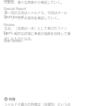
Pairing
ために、様々な角度から検証していく。
Special Report
第一回の主役はシャルドネ。今回はオール
Short Journal
ド・ワールドの産地を検証していく。
Review
なお、「至高の一本」として挙げたワイン
Event
は、一般的な評価に筆者の独断を加味して選
択したものとなる。
Side Stories
① 特徴
シャルドネ最大の特徴は「没個性」という点