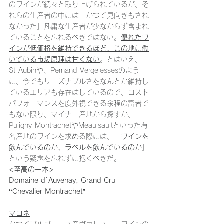
のワインが続々と取り上げられているが、そ
れらの生産者の中には「かつて見向きもされ
なかった」凡庸な生産者が少なからず含まれ
ていることを忘れるべきではない。
優れたワ
インが低価格を維持できるほど、この地に働
いている市場原理は甘くない
。とはいえ、
St-Aubinや、Pernand-Vergelessesのよう
に、今でもリーズナブルさをなんとか維持し
ているエリアも存在はしているので、コスト
パフォーマンスを度外視できる余程の富者で
もない限り、マイナー産地から探すか、
Puligny-MontrachetやMeaulsaultといった有
名産地のワインを求める際には、「
ワインを
飲んでいるのか、ラベルを飲んでいるのか
」
という疑念を忘れずに抱くべきだ。
<至高の一本>
Domaine d`Auvenay, Grand Cru 
“Chevalier Montrachet”
マコネ