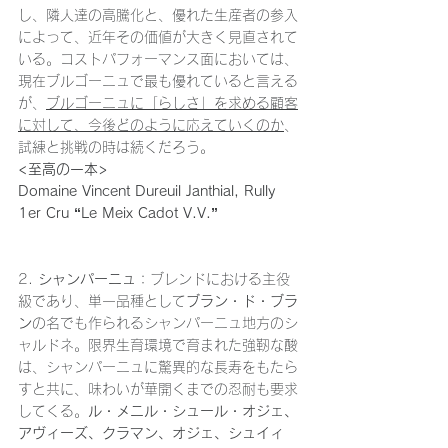
し、隣人達の高騰化と、優れた生産者の参入
によって、近年その価値が大きく見直されて
いる。コストパフォーマンス面においては、
現在ブルゴーニュで最も優れていると言える
が、
ブルゴーニュに「らしさ」を求める顧客
に対して、今後どのように応えていくのか
、
試練と挑戦の時は続くだろう。
<至高の一本>
Domaine Vincent Dureuil Janthial, Rully 
1er Cru “Le Meix Cadot V.V.”
2. 
シャンパーニュ
：
ブレンドにおける主役
級であり、単一品種として
ブラン・ド・ブラ
ン
の名でも作られるシャンパーニュ地方のシ
ャルドネ。限界生育環境で育まれた強靭な酸
は、シャンパーニュに驚異的な長寿をもたら
すと共に、味わいが華開くまでの忍耐も要求
してくる。
ル・メニル・シュール・オジェ、
アヴィーズ、クラマン、オジェ、シュイィ