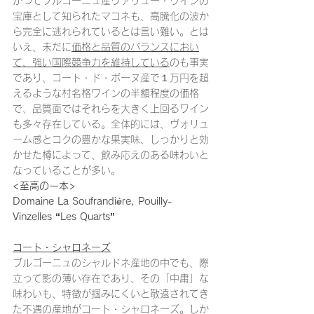
かつてブルゴーニュ産ヴァリュー・ワインの
宝庫として知られたマコネも、高騰化の波か
ら完全に逃れられているとは言い難い。とは
いえ、未だに
価格と品質のバランスにおい
て、強い国際競争力を維持している
のも事実
であり、コート・ド・ボーヌ産で１万円を超
えるような村名格ワインの半額程度の価格
で、品質面ではそれらを大きく上回るワイン
も多々存在している。全体的には、ヴォリュ
ーム感とコクの豊かな果実味、しっかりと効
かせた樽によって、飲み応えのある味わいと
なっていることが多い。
<至高の一本>
Domaine La Soufrandi
è
re, Pouilly-
Vinzelles “Les Quarts”
コート・シャロネーズ
ブルゴーニュのシャルドネ産地の中でも、際
立って影の薄い存在であり、その「中庸」な
味わいも、特徴が掴みにくいと敬遠されてき
た不遇の産地がコート・シャロネーズ。しか