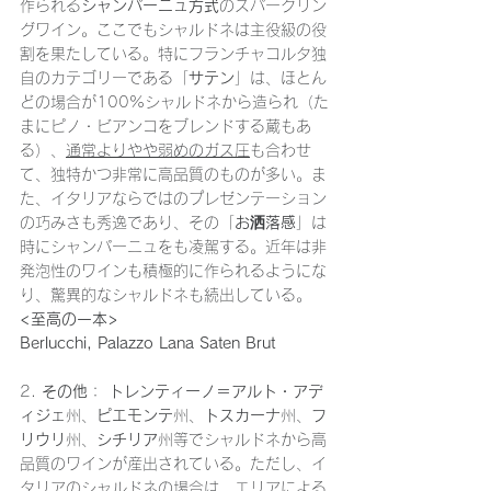
作られる
シャンパーニュ方式
のスパークリン
グワイン。ここでもシャルドネは主役級の役
割を果たしている。特にフランチャコルタ独
自のカテゴリーである「
サテン
」は、ほとん
どの場合が100%シャルドネから造られ（た
まにピノ・ビアンコをブレンドする蔵もあ
る）、
通常よりやや弱めのガス圧
も合わせ
て、独特かつ非常に高品質のものが多い。ま
た、イタリアならではのプレゼンテーション
の巧みさも秀逸であり、その「
お洒落感
」は
時にシャンパーニュをも凌駕する。近年は非
発泡性のワインも積極的に作られるようにな
り、驚異的なシャルドネも続出している。
<至高の一本>
Berlucchi, Palazzo Lana Saten Brut
2. 
その他
：
トレンティーノ＝アルト・アデ
ィジェ
州、
ピエモンテ
州、
トスカーナ
州、
フ
リウリ
州、
シチリア
州等でシャルドネから高
品質のワインが産出されている。ただし、イ
タリアのシャルドネの場合は、エリアによる