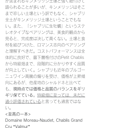
が含まれるキンメリッジ土壌と強く紐付けて
語られることが多いが、キンメリッジはそこ
まで珍しい土壌という訳でもなく、シャブリ
全土がキンメリッジ土壌ということでもな
い。また、「シャブリに生牡蠣」というステ
レオタイプなペアリングは、美食的観点から
見ると、完成度は決して高くない。土壌と食
材を結びつけた、ロマンス志向のペアリング
と理解すべきだ。コストパフォーマンスは全
体的に良好で、最下層格付けのPetit Chablis
から特級畑まで、段階的に分かりやすく品質
が向上していく。シャブリも近年のブルゴー
ニュワイン高騰の煽りを受け、価格が上昇傾
向にあるが、他産地のシャルドネと比べて
も、
現時点では価格と品質のバランスをギリ
ギリ保てている
。
特級畑に至っては、未だに
過小評価されている
と言っても過言ではな
い。
<至高の一本>
Domaine Moreau-Naudet, Chablis Grand 
Cru “Valmur”