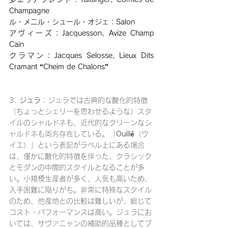
Champagne
ル・メニル・シュール・オジェ：Salon
アヴィーズ：Jacquesson, Avize Champ 
Cain
クラマン：Jacques Selosse, Lieux Dits 
Cramant “Cheim de Chalons”
3. 
ジュラ
：ジュラでは古典的な酸化的特徴
（ちょっとシェリーを思わせるような）スタ
イルのシャルドネも、近代的なクリーンなシ
ャルドネも両方存在している。「
Ouillé
（ウ
イエ）」という表記がラベル上にある場合
は、僅かに酸化的特徴を伴った、クラシック
とモダンの中間的スタイルとなることが多
い。小規模生産者が多く、人気も高いため、
入手困難に陥りがち。非常に特殊なスタイル
のため、他産地との比較は難しいが、総じて
コスト・パフォーマンスは高い。ジュラにお
いては、サヴァニャンの補助的品種としてブ