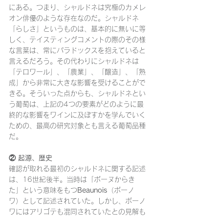
にある。つまり、シャルドネは究極のカメレ
オン俳優のような存在なのだ。シャルドネ
「らしさ」というものは、基本的に無いに等
しく、テイスティングコメントの際のその様
な言葉は、常にパラドックスを抱えていると
言えるだろう。その代わりにシャルドネは
「テロワール」、「農業」、「醸造」、「熟
成」から非常に大きな影響を受けることがで
きる。そういった点からも、シャルドネとい
う葡萄は、上記の4つの要素がどのように最
終的な影響をワインに及ぼすかを学んでいく
ための、最高の研究対象とも言える葡萄品種
だ。
② 起源、歴史
確認が取れる最初のシャルドネに関する記述
は、16世紀後半。当時は「ボーヌからき
た」という意味をもつ
Beaunois
（ボーノ
ワ）として記述されていた。しかし、ボーノ
ワにはアリゴテも混同されていたとの見解も