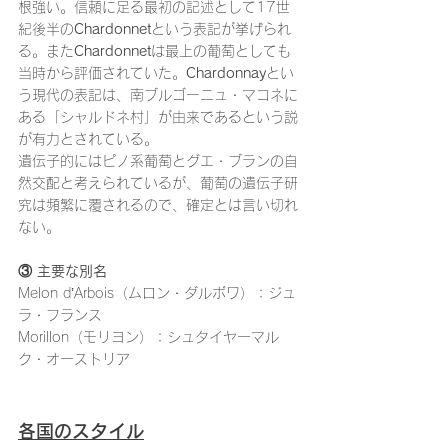
根強い。信頼に足る最初の記述として17世
紀後半の
Chardonnet
という表記が挙げられ
る。また
Chardonnet
は最上の葡萄としても
当時から評価されていた。
Chardonnay
とい
う現代の表記は、南ブルゴーニュ・マコネに
ある「シャルドネ村」が由来であるという説
が有力とされている。
遺伝子的にはピノ系葡萄とグエ・ブランの自
然交配と考えられているが、葡萄の遺伝子研
究は頻繁に覆されるので、確定とは言い切れ
ない。
③ 主要な別名
Melon d’Arbois（ムロン・ダルボワ）：ジュ
ラ・フランス
Morillon（モリヨン）：シュタイヤーマル
ク・オーストリア
各国のスタイル