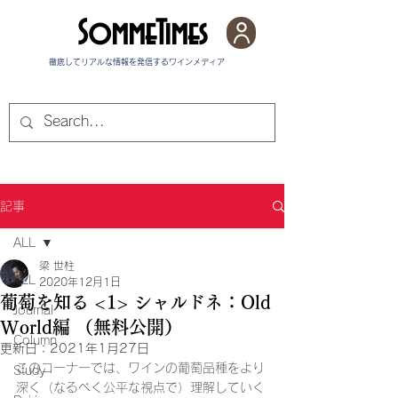
SommeTimes
徹底してリアルな情報を発信する​ワインメディア
記事
ALL
梁 世柱
ALL
2020年12月1日
葡萄を知る <1> シャルドネ：Old
Journal
World編 （無料公開）
Column
更新日：
2021年1月27日
このコーナーでは、ワインの葡萄品種をより
Study
深く（なるべく公平な視点で）理解していく