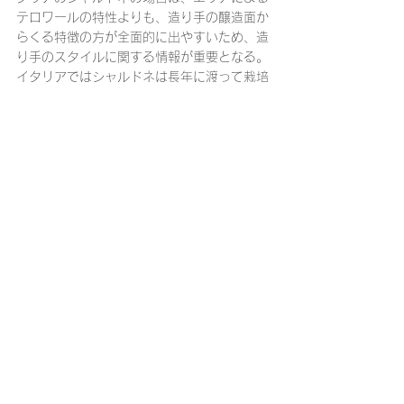
テロワールの特性よりも、造り手の醸造面か
らくる特徴の方が全面的に出やすいため、造
り手のスタイルに関する情報が重要となる。
イタリアではシャルドネは長年に渡って栽培
されているため、優れたワインは枚挙に暇が
ない。一部のワインを除いて、全体的にコス
トパフォーマンスも非常に良好。
<至高の一本>
Miani, Chardonnay “Zitelle” (Friuli Colli 
Orientali)
オーストリア
南シュタイヤーマルク
が、オーストリアにお
けるシャルドネの主産地となる。現地では
「
モリヨン
」とも呼ばれるシャルドネは、こ