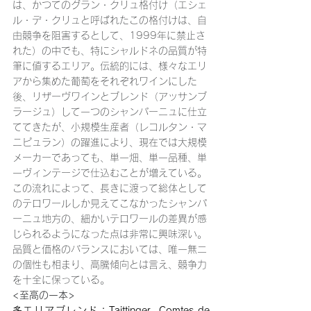
は、かつてのグラン・クリュ格付け（エシェ
ル・デ・クリュと呼ばれたこの格付けは、自
由競争を阻害するとして、1999年に禁止さ
れた）の中でも、特にシャルドネの品質が特
筆に値するエリア。伝統的には、様々なエリ
アから集めた葡萄をそれぞれワインにした
後、リザーヴワインとブレンド（アッサンブ
ラージュ）して一つのシャンパーニュに仕立
ててきたが、小規模生産者（レコルタン・マ
ニピュラン）の躍進により、現在では大規模
メーカーであっても、単一畑、単一品種、単
一ヴィンテージで仕込むことが増えている。
この流れによって、長きに渡って総体として
のテロワールしか見えてこなかったシャンパ
ーニュ地方の、細かいテロワールの差異が感
じられるようになった点は非常に興味深い。
品質と価格のバランスにおいては、唯一無二
の個性も相まり、高騰傾向とは言え、競争力
を十全に保っている。
<至高の一本>
多エリアブレンド：Taittinger, Comtes de 