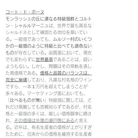
コート・ド・ボーヌ
モンラッシェの丘に連なる特級畑群とコルト
ン・シャルルマーニュ
は、世界で最も高名な
シャルドネとして確固たる地位を築いてい
る。一級畑であっても、
ムルソー村のいくつ
かの一級畑のように特級と比べても遜色ない
もの
が存在している。品質面において、現在
でも変わらずに
世界最高
であることは、疑い
ようもない。しかし、問題はその常軌を逸し
た高価格である。
価格と品質のバランスは、
完全に崩壊
しており、凡庸な村名格のワイン
ですら、一本１万円を超えてしまうことが
多々ある。マーケティング面においても、
「
比べるものが無い
」特級畑に関しては、ど
れだけ高騰しても苦戦知らずであるが、村名
格と一級畑の多くは、厳しい価格競争に晒さ
れ、
その価値は失墜の瀬戸際にある
と言え
る。近年は、有名生産者の価格が上がりすぎ
たために、旧来からの価格を維持する生産者