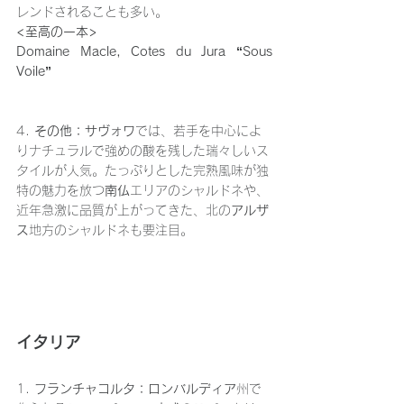
レンドされることも多い。
<至高の一本>
Domaine Macle, Cotes du Jura “Sous 
Voile”
4. 
その他：サヴォワ
では、若手を中心によ
りナチュラルで強めの酸を残した瑞々しいス
タイルが人気。たっぷりとした完熟風味が独
特の魅力を放つ
南仏
エリアのシャルドネや、
近年急激に品質が上がってきた、北の
アルザ
ス
地方のシャルドネも要注目。
イタリア
1. 
フランチャコルタ：ロンバルディア
州で