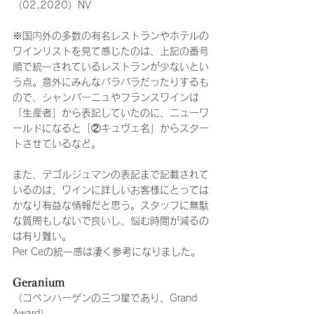
（02,2020）NV
※国内外の多数の有名レストランやホテルの
ワインリストを見て感じたのは、上記の番号
順で統一されているレストランが少ないとい
う点。意外にみんなバラバラだったりするも
ので、シャンパーニュやフランスワインは
「生産者」から表記していたのに、ニューワ
ールドになると「②キュヴェ名」からスター
トさせているなど。
また、デゴルジュマンの表記まで記載されて
いるのは、ワインに詳しいお客様にとっては
かなり有益な情報だと思う。スタッフに無駄
な質問もしないで良いし、悩む時間が減るの
は有り難い。
Per Ceの統一感は凄く参考になりました。
Geranium
（コペンハーゲンの三つ星であり、Grand 
Award）