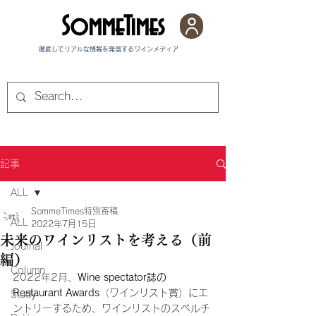
SommeTimes
徹底してリアルな情報を発信する​ワインメディア
記事
ALL
SommeTimes特別寄稿
ALL
2022年7月15日
未来のワインリストを考える（前
Journal
編）
Column
2022年2月、
Wine spectator誌の
Restaurant Awards
（ワインリスト賞）にエ
Study
ントリーするため、ワインリストのスペルチ