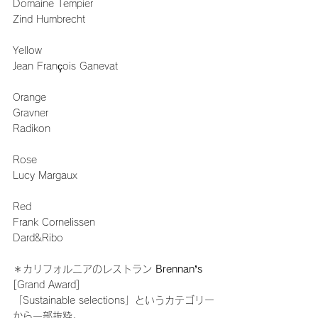
Domaine Tempier
Zind Humbrecht
Yellow 
Jean François Ganevat
Orange
Gravner
Radikon
Rose
Lucy Margaux
Red
Frank Cornelissen
Dard&Ribo
＊カリフォルニアのレストラン 
Brennan’s
[Grand Award]　
「Sustainable selections」というカテゴリー
から一部抜粋。