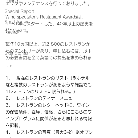
Pairing
ェックやメンテナンスを行っておりました。
Special Report
Wine spectator’s Restaurant Awardsは、
Short Journal
1981年にスタートした、40年以上の歴史を
持つAward。
Review
Event
毎年10ヵ国以上、約2,800のレストランか
らのエントリーがあり、申し込むには、以下
Side Stories
の必要書類を全て英語での提出を求められま
す。
1.    現在のレストランのリスト（※ホテル
など複数のレストランがあるような施設でも
1レストランのリストに限られる。）
2.    レストランのディナーメニュー
3.    レストランのレターヘッドに、ワイン
の保管条件、在庫、価格、さらにこちらのワ
インプログラムに関係があると思われる情報
を記載。
4.    レストランの写真（最大3枚）※オプシ