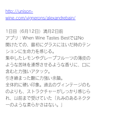
http://unison-
wine.com/vignerons/alexandrebain/
1日目（6月12日）満月2日前
アプリ：When Wine Tastes BestではNo
開けたての、最初にグラスに注いだ時のテン
ションに生命力を感じる。
集中したレモンやグレープフルーツの薄皮の
ような苦味を連想させるような香りに、口に
含むと力強いアタック。
引き締まった酸に力強い余韻。
全体的に硬い印象。過去のヴィンテージのも
のよりも、ストラクチャーがしっかり感じら
れ、以前まで受けていた「丸みのあるネクタ
ーのような柔らかさはない。」
2日目6月13日）満月1日前
アプリ：When Wine Tastes Bestで前日に続
き同じくNo