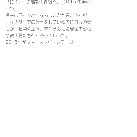
共に CRB の畑を引き継ぐ。（12ha を半分
ずつ）
将来はワインバーを持つことが夢だったが、
ワイナリーでの仕事をしている内に自分の関
心が、植物や土壌、花やその地に居住する虫
や微生物たちへと移っていった。
2015年がファーストヴィンテージ。