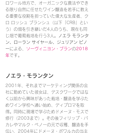
ロワール地方で、オーガニックな農法やでき
る限り自然に任せたワイン醸造を若手に教え
る重要な役割を担っていた偉大な生産者、ク
ロ ロッシュ ブランシュ（以下「CRB」とい
う）の畑を引き継いだ4人のうち、現在も同
じ畑で葡萄栽培を行う3人。
ノエラ モランタ
ン、ローラン サイヤール、ジュリアン ピノ
ー
による、
ソーヴィニヨン・ブラン
の
2018
年
です。
ノエラ・モランタン
2001年、それまでマーケティング関係の会
社に勤めていた彼女は、デスクワークではな
く以前から興味があった栽培・醸造を学ぶた
めワイン学校へ通い始め、ディプロマを取
得。同時に現場で学ぶためドメーヌ・モスで
修行（2003まで）。その後フィリップ・パ
カレやマルク・ペノーの元で収穫、醸造を手
伝い、2004年にドメーヌ・ボワルカの当主