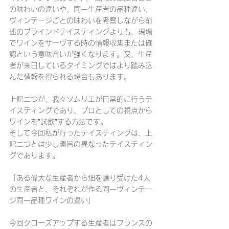
の味わいの違いや、同一生産者の品種違い、
ヴィンテージごとの味わいを考察しながら前
述のブラインドテイスティングよりも、現場
でワインをサーヴする時の情報収集または確
認という意味合いが強くなります。又、生産
者が来日しているタイミングではより踏み込
んだ情報を得られる場合もあります。
上記二つが、我々ソムリエが日常的に行うテ
イスティングであり、プロとしての視点から
ワインを”試飲”する方法です。
そして今回私が行ったテイスティングは、上
記二つとは少し趣旨の異なったテイスティン
グであります。
「ある偉大な生産者から畑を譲り受けた4人
の生産者と、それぞれが作る同一ヴィンテー
ジ同一品種ワインの違い」
今回クローズアップする生産者はフランスの