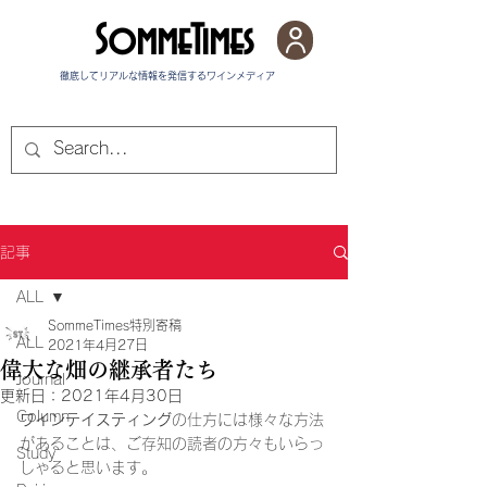
SommeTimes
徹底してリアルな情報を発信する​ワインメディア
記事
ALL
SommeTimes特別寄稿
ALL
2021年4月27日
偉大な畑の継承者たち
Journal
更新日：
2021年4月30日
Column
ワインテイスティング
の仕方には様々な方法
があることは、ご存知の読者の方々もいらっ
Study
しゃると思います。