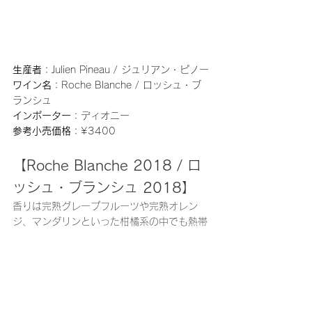
生産者
：Julien Pineau / ジュリアン・ピノー
ワイン名
：Roche Blanche / ロッシュ・ブ
ランシュ
インポーター
：ディオニー
参考小売価格
：¥3400
【Roche Blanche 2018 / ロ
ッシュ・ブランシュ 2018】
香りは完熟グレープフルーツや完熟オレン
ジ、マンダリンといった柑橘系の中でも熱帯
地域でよく食べられる熟度の高いものを連想
させるオリエンタルな香り。
前述二つのワインは二日目三日目とさほど大
きな変化は出なかったが、こちらのワインは
三日目に、果実の強さと酸化が良いバランス