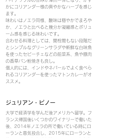
かにコリアンダー様の爽やかなハーブを感じ
ます。
味わいはノエラ同様、酸味は穏やかでまろや
か、ノエラと比べると幾分か凝縮感とボリュ
ーム感を感じる味わいです。
合わせる料理としては、開栓間もない段階だ
とシンプルなグリーンサラダや新鮮な白味魚
を使ったセビーチェなどの前菜系、魚や豚肉
の香草パン粉焼きも良し。
個人的には、インドやネパールでよく食べら
れるコリアンダーを使ったマトンカレーがオ
ススメ。
ジュリアン・ピノー
大学で経済学を学んだ後アメリカへ留学。フ
ランス帰国後いくつかのワイナリーで働いた
後、2014年ノエラの所で働いている時にロ
ーランと意気投合し、2015年にローランと