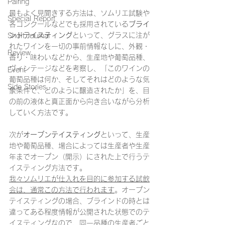
Pairing
最もよく見聞きする方法は、ソムリエ試験や
Special Report
各コンクールなどでも採用されている
ブライ
ンドテイスティング
といって、グラスに注が
Short Journal
れたワインを一切の事前情報なしに、外観・
Review
香り・味わいなどから、生産地や葡萄品種、
ヴィンテージなどを考察し、「このワインの
Event
葡萄品種は何か、そしてそれはどのような気
Side Stories
象条件で、どのように醸造されたか」を、目
の前の液体と真正面から向き合いながら分析
していく方法です。
次が
オープンテイスティング
といって、生産
地や葡萄品種、場合によっては生産者や生産
年までオープン（開示）にされた上で行うテ
イスティング方法です。
我々ソムリエが仕入れを目的に参加する試飲
会は、通常この方法で行われます
。オープン
テイスティングの場合、ブラインドの時とは
違ってある程度情報が公開された状態でのテ
イスティングなので、同一品種の生産者ごと