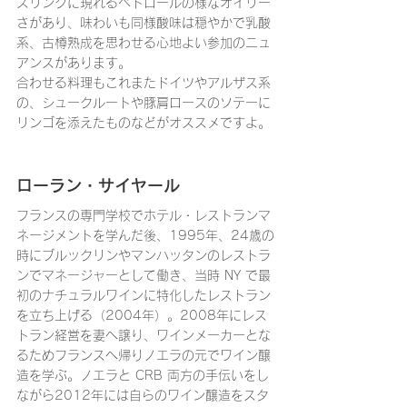
スリングに現れるペトロールの様なオイリー
さがあり、味わいも同様酸味は穏やかで乳酸
系、古樽熟成を思わせる心地よい参加のニュ
アンスがあります。
合わせる料理もこれまたドイツやアルザス系
の、シュークルートや豚肩ロースのソテーに
リンゴを添えたものなどがオススメですよ。
ローラン・サイヤール
フランスの専門学校でホテル・レストランマ
ネージメントを学んだ後、1995年、24歳の
時にブルックリンやマンハッタンのレストラ
ンでマネージャーとして働き、当時 NY で最
初のナチュラルワインに特化したレストラン
を立ち上げる（2004年）。2008年にレス
トラン経営を妻へ譲り、ワインメーカーとな
るためフランスへ帰りノエラの元でワイン醸
造を学ぶ。ノエラと CRB 両方の手伝いをし
ながら2012年には自らのワイン醸造をスタ