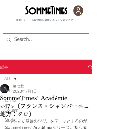
SommeTimes
徹底してリアルな情報を発信する​ワインメディア
記事
ALL
梁 世柱
ALL
2023年7月1日
SommeTimes’ Académie
Journal
<47>（フランス・シャンパーニュ
Column
地方：クロ）
Study
一歩進んだ基礎の学び、をテーマとするのが
SommeTimes’ Académie
シリーズ。
初心者