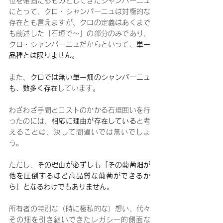
位を確固たるものとしてきたシャンパーニュ
にとって、クロ・シャンパーニュは対極的な
存在とも言えますが、クロの定義はあくまで
も前述した「石垣で〜」の部分のみであり、
クロ・シャンパーニュだからといって、
単一
品種とは限りません
。
また、
クロでは無い単一畑のシャンパーニュ
も、数多く存在
しています。
わざわざ手間とコストのかかる石垣囲いを行
ったのには、
相応に理由が存在している
と考
えることは、決して間違いでは無いでしょ
う。
ただし、
その理由が必ずしも「その葡萄畑が
他を圧倒するほど高品質な葡萄ができるか
ら」となるわけでもありません
。
所有者の特別な（時に極私的な）想い、代々
その畑を引き継いできたレガシー的側面な