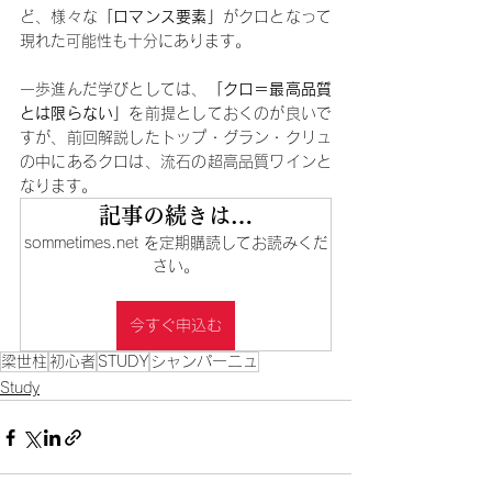
ど、様々な
「ロマンス要素」
がクロとなって
現れた可能性も十分にあります。
一歩進んだ学びとしては、
「クロ＝最高品質
とは限らない」
を前提としておくのが良いで
すが、前回解説したトップ・グラン・クリュ
の中にあるクロは、流石の超高品質ワインと
なります。
記事の続きは…
sommetimes.net を定期購読してお読みくだ
さい。
今すぐ申込む
梁世柱
初心者
STUDY
シャンパーニュ
Study