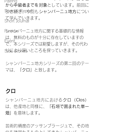
Pairing
から中級者までを対象
としています。前回に
Special Report
引き続き
、今回も
シャンパーニュ地方
につい
て学んでいきます。
Short Journal
Review
シャンパーニュ地方に関する基礎的な情報
は、無料のものが十分に存在していますの
Event
で、本シリーズでは割愛しますが、その代わ
りにより深いところを探っていきます。
Side Stories
シャンパーニュ地方シリーズの第二回のテー
マは、
「クロ」
と致します。
クロ
シャンパーニュ地方における
クロ（Clos）
は、他産地と同様に、
「石垣で囲まれた単一
畑」
を意味します。
芸術的精度のアッサンブラージュで、その地