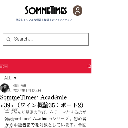
SommeTimes
徹底してリアルな情報を発信する​ワインメディア
記事
ALL
別府 岳則
ALL
2022年12月24日
SommeTimes’ Académie
Journal
<39>（ワイン概論35：ポート2）
Column
一歩進んだ基礎の学び、をテーマとするのが
SommeTimes’ Académie
シリーズ。
初心者
Study
から中級者までを対象
としています。今回