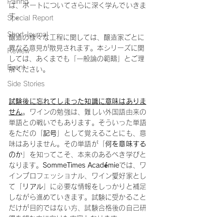
Pairing
は
、ポートについてさらに深く学んでいきま
す。
Special Report
Short Journal
醸造の様々な工程に関しては、醸造家ごとに
異なる意見が散見されます。本シリーズに関
Review
しては、あくまでも「一般論の範疇」とご理
Event
解ください。
Side Stories
試験後に忘れてしまった知識に意味はありま
せん
。ワインの勉強は、難しい外国語由来の
単語との戦いでもあります。そういった単語
をただの「
記号
」として覚えることにも、意
味はありません。その単語が「
何を意味する
のか
」を知ってこそ、本来のあるべき学びと
なります。
SommeTimes Académie
では、ワ
インプロフェッショナル、ワイン愛好家とし
て「
リアル
」に必要な情報をしっかりと補足
しながら進めていきます。試験に受かること
だけが目的ではない方、試験合格後の自己研