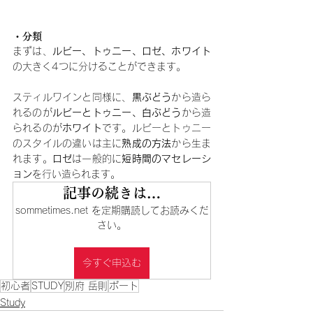
・分類
まずは、
ルビー、トゥニー、ロゼ、ホワイト
の大きく4つに分けることができます。
スティルワインと同様に、
黒ぶどう
から造ら
れるのが
ルビーとトゥニー、白ぶどう
から造
られるのが
ホワイト
です。ルビーとトゥニー
のスタイルの違いは主に
熟成の方法
から生ま
れます。
ロゼ
は一般的に
短時間のマセレーシ
ョン
を行い造られます。
記事の続きは…
sommetimes.net を定期購読してお読みくだ
さい。
今すぐ申込む
初心者
STUDY
別府 岳則
ポート
Study