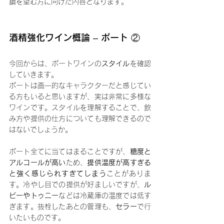
鑽を望む方に向けた内容となります。
酒精強化ワイン概論 ­– ポート ②
今回からは、ポートワインの
スタイル
を確認
していきます。
ポートは画一的なキャラクターだと感じてい
る方もいると思いますが、実は非常に多様な
ワインです。スタイルを理解することで、飲
み方や提供の仕方についても理解できるので
はないでしょうか。
ポート全てに当てはまることですが、
糖度と
アルコールが高い
ため、
提供温度が高すぎる
と強く感じられすぎてしまう
ことがありま
す。冷やし目での提供が好ましいですが、
ル
ビーやトゥニー
などは冷蔵庫の温度では低す
ぎます。抜栓したあとの管理も、
セラー
で行
いたいものです。