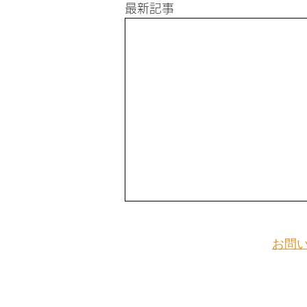
最新記事
お問
この​サ
依頼など