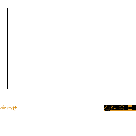
​有料会
い合わせ
800円/月のプ
イトについてのお問い合わせや取材
ンに加入して
、
は下記よりご連絡ください。
フリーアクセス