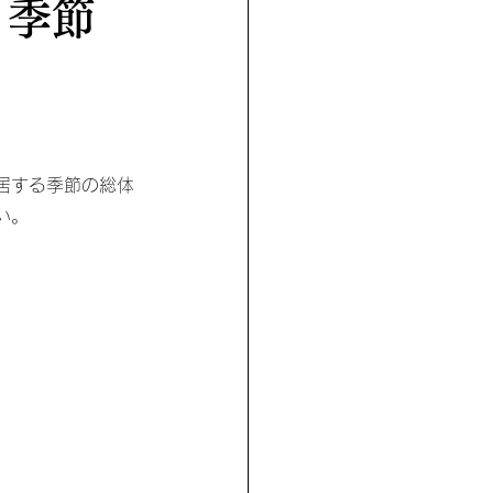
 季節
居する季節の総体
い。