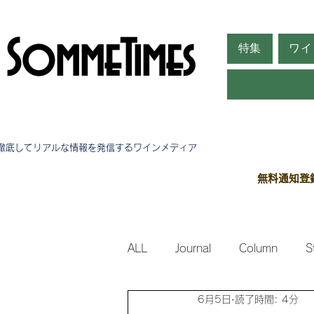
SommeTimes
特集
ワイ
徹底してリアルな情報を発信する​ワインメディア
無料通知登
ALL
Journal
Column
S
6月5日
読了時間: 4分
Side Stories