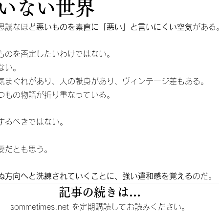
いない世界
思議なほど
悪いものを素直に「悪い」と言いにくい空気
がある
ものを否定したいわけではない。
ない。
気まぐれがあり、人の献身があり、ヴィンテージ差もある。
つもの物語が折り重なっている。
するべきではない。
要だとも思う。
ぬ方向へと洗練されていくことに、強い違和感を覚える
のだ。
記事の続きは…
sommetimes.net を定期購読してお読みください。