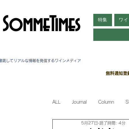
SommeTimes
特集
ワイ
徹底してリアルな情報を発信する​ワインメディア
無料通知登
ALL
Journal
Column
S
5月27日
読了時間: 4分
Side Stories