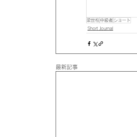
梁世柱
中級者
ショート
Short Journal
最新記事