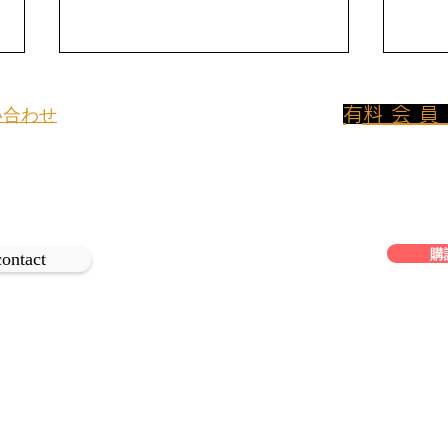
​有料会
い合わせ
800円/月のプ
イトについてのお問い合わせや取材
ンに加入して
、
は下記よりご連絡ください。
フリーアクセス
改善という静かな破壊
購
「飲
contact