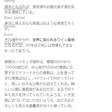
Pairing
週末ともなれば、家族連れの観光客が遠足気
Special Report
分を満喫している。
Short Journal
東京に例えるなら高尾山のような感覚だろう
Review
か。 　
Event
その場所が今や、
世界に知られるワイン産地
Side Stories
になるとは、20年ほど前には想像もできな
かったであろう。
絶景のハイキング場所は、標高500mから
1000m超だが、中心部が500mの標高に位
置するマドリードからの移動は、山を登って
きた感覚はない。ハイウェイで向かっていく
と、美しい壮大な山脈が出迎えてくれる。険
しい山間に葡萄畑があるのだが、まるで何十
年も我々を待ってくれていたような、いや安
易に近づいてはいけないような、おどろおど
ろしくも見える
古樹
達が点々と植っている。