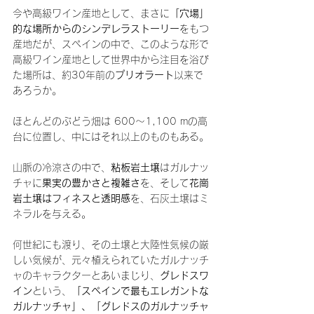
今や高級ワイン産地として、まさに
「穴場」
的な場所からのシンデレラストーリー
をもつ
産地だが、スペインの中で、このような形で
高級ワイン産地として世界中から注目を浴び
た場所は、約30年前の
プリオラート
以来で
あろうか。 
ほとんどのぶどう畑は 600～1,100 mの高
台に位置し、中にはそれ以上のものもある。
山脈の冷涼さの中で、
粘板岩土壌
はガルナッ
チャに
果実の豊かさと複雑さ
を、そして
花崗
岩土壌はフィネスと透明感
を、石灰土壌はミ
ネラルを与える。
何世紀にも渡り、その土壌と大陸性気候の厳
しい気候が、元々植えられていたガルナッチ
ャのキャラクターとあいまじり、
グレドスワ
イン
という、
「スペインで最もエレガントな
ガルナッチャ」、「グレドスのガルナッチャ