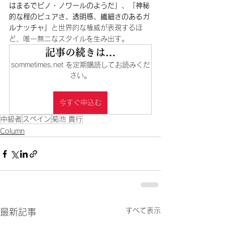
はまるでピノ・ノワールのようだ」、「神秘
的な程のピュアさ、透明感、繊細さのあるガ
ルナッチャ」
と世界的な権威が表現するほ
ど、唯一無二なスタイルを生み出す。
記事の続きは…
sommetimes.net を定期購読してお読みくだ
さい。
今すぐ申込む
中級者
スペイン
菊池 貴行
Column
すべて表示
最新記事