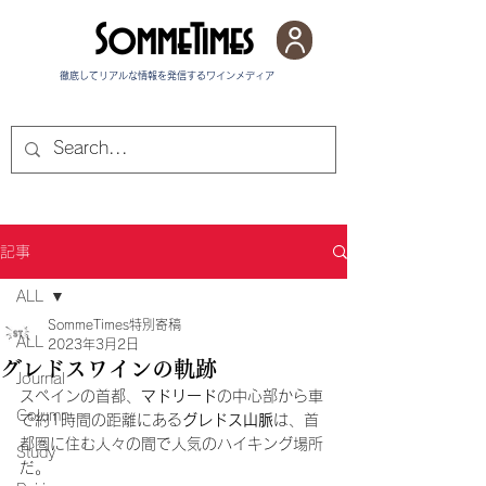
SommeTimes
徹底してリアルな情報を発信する​ワインメディア
記事
ALL
SommeTimes特別寄稿
ALL
2023年3月2日
グレドスワインの軌跡
Journal
スペインの首都、
マドリード
の中心部から車
Column
で約1時間の距離にある
グレドス山脈
は、首
都圏に住む人々の間で人気のハイキング場所
Study
だ。