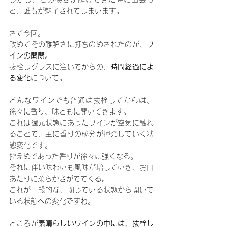
と、誰もが魅了されてしまいます。
さて今回。
改めてその難解さに打ちのめされたのが、
ワ
インの開閉
。
抜栓しグラスに注いでからの、
時間経過によ
る変化
について。
どんなワインでも普通は抜栓してからは、
徐々に香り、味ともに開いてきます。
これは還元状態にあったワインが空気に触れ
ることで、主に香りの成分が揮発していく状
態変化です。
控えめであった香りが徐々に強くなる。
それに伴い味わいも風味が増していき、お口
あたりに柔らかさがでてくる。
これが一般的な、閉じている状態から開いて
いる状態への変化ですね。
ところが
素晴らしいワインの中には、抜栓し