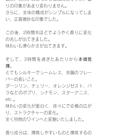
りの印象があまり変わりません。
さらに、全体の構成がシンプルになってしま
い、正直微妙な印象でした。
この後、2時間半ほどでようやく香りに変化
の兆しが出てきました。
味わいも滑らかさが出てきます。
そして、3時間を過ぎたあたりから
本領発
揮
。
とてもシルキーでシームレス、余韻のフレー
バーの長いこと。
ダージリン、チェリー、オレンジゼスト、バ
ラなどのポプリ、シナモン、スターアニス、
etc.。
味わいの変化が面白く、徐々にでる横の広が
り、ストラクチャーの変化。
全く別物のワインへと変貌いたしました。
香り成分は、揮発しやすいものと揮発するの