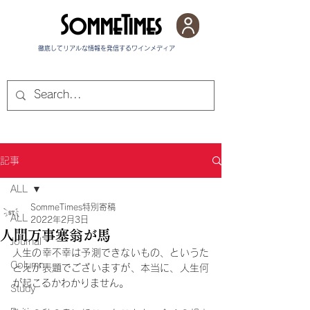
SommeTimes
徹底してリアルな情報を発信する​ワインメディア
記事
ALL
SommeTimes特別寄稿
ALL
2022年2月3日
人間万事塞翁が馬
Journal
人生の幸不幸は予測できないもの、というた
Column
とえが表題でございますが、本当に、人生何
が起こるかわかりません。
Study