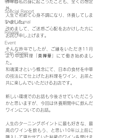
Pairing
昨年の私の身に起こったことも、全くの想定
外。
Special Report
人生で初めて心身不調になり、休養してしま
Short Journal
いました。
改めまして、ご迷惑ご心配をおかけした方に
Review
お詫び申し上げます。
Event
そんな昨年でしたが、ご縁をいただき11月
Side Stories
より中国料理「
茶禅華
」にて働き始めまし
た。
和魂漢才という概念にて、日本の食材を中華
の技法にて仕上げたお料理をワイン、お茶と
共に楽しんでいただけるお店です。
新しい環境でのお話も今後させていただこう
かと思いますが、今回は休養期間中に飲んだ
ワインについてのお話。
人生のターニングポイントに最も好きな、最
高のワインを飲もう、と思い10年以上前に
購入して寝かせていた秘蔵のワインを開けま