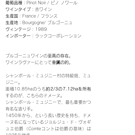
葡萄品種
：Pinot Noir / ピノ ノワール
ワインタイプ
：赤ワイン
生産国
：France / フランス
生産地
：Bourgogne/ ブルゴーニュ
ヴィンテージ
：1989
インポーター
：ラックコーポレーション
ブルゴーニュワインの
至高の存在
。
ワインラヴァーにとって
垂涎の的
。
シャンボール・ミュジニー村の特級畑、ミュ
ジニー。
面積10.85haのうち
約2/3の7.12haを所有
するのが、こちらのドメーヌ。
シャンボール・ミュジニーで、最も重要かつ
有名な造り手。
1450年から、という長い歴史を持ち、ドメ
ーヌ名になっているジョルジュ・ド・ヴォギ
ュエ伯爵（Comteコントは伯爵の意味）は