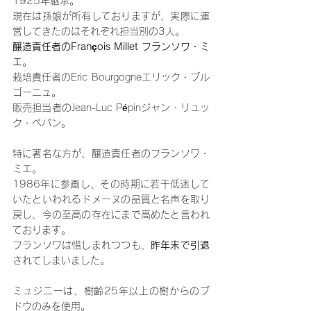
1925年継承。
現在は孫娘が所有しておりますが、実際に運
営してきたのはそれぞれ担当別の3人。
醸造責任者のFrançois Millet フランソワ・ミ
エ
。
栽培責任者のEric Bourgogneエリック・ブル
ゴーニュ。
販売担当者のJean-Luc Pépinジャン・リュッ
ク・ペパン。
特に著名な方が、醸造責任者のフランソワ・
ミエ。
1986年に参画し、その時期に若干低迷して
いたといわれるドメーヌの品質と名声を取り
戻し、今の至高の存在にまで高めたと言われ
ております。
フランソワは惜しまれつつも、
昨年末で引退
されてしまいました。
ミュジニーは、樹齢25年以上の樹からのブ
ドウのみを使用。