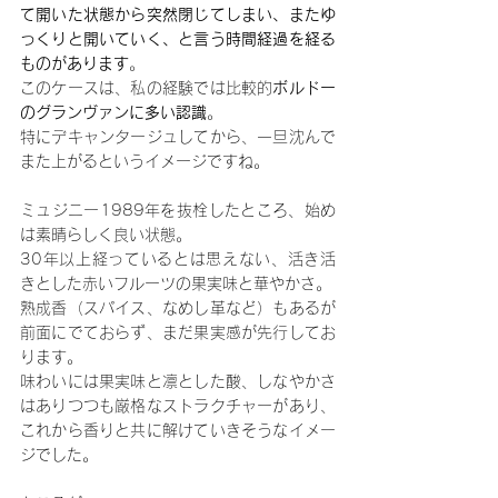
て開いた状態から突然閉じてしまい、またゆ
っくりと開いていく、と言う時間経過を経る
ものがあります
。
このケースは、私の経験では比較的
ボルドー
のグランヴァンに多い認識
。
特にデキャンタージュしてから、一旦沈んで
また上がるというイメージですね。
ミュジニー1989年を抜栓したところ、始め
は素晴らしく良い状態。
30年以上経っているとは思えない、活き活
きとした赤いフルーツの果実味と華やかさ。
熟成香（スパイス、なめし革など）もあるが
前面にでておらず、まだ果実感が先行してお
ります。
味わいには果実味と凛とした酸、しなやかさ
はありつつも厳格なストラクチャーがあり、
これから香りと共に解けていきそうなイメー
ジでした。