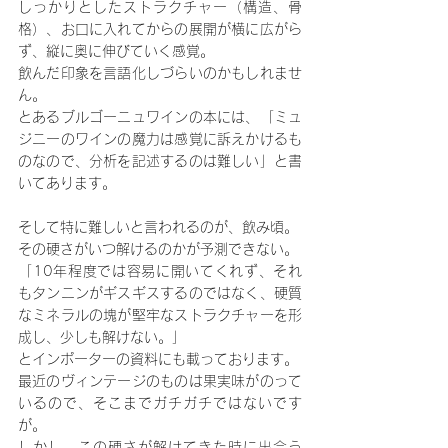
しっかりとしたストラクチャー（構造、骨
格）、お口に入れてからの展開が横に広がら
ず、縦に奥に伸びていく感覚。
飲んだ印象を言語化しづらいのかもしれませ
ん。
とあるブルゴーニュワインの本には、「ミュ
ジニーのワインの魔力は感覚に訴えかけるも
のなので、分析を記述するのは難しい」と書
いてあります。
そして特に難しいと言われるのが、飲み頃。
その硬さがいつ解けるのかが予測できない。
「10年程度では容易に開いてくれず、それ
もタンニンがギスギスするのではなく、硬質
なミネラルの塊が堅牢なストラクチャーを形
成し、少しも解けない。」
とインポーターの資料にも載っております。
最近のヴィンテージのものは果実味がのって
いるので、そこまでガチガチではないです
が。
しかし、この硬さが解けてきた時に出会う