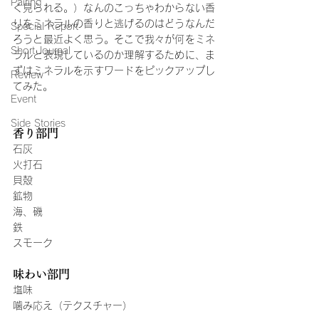
Pairing
く見られる。）なんのこっちゃわからない香
りをミネラルの香りと逃げるのはどうなんだ
Special Report
ろうと最近よく思う。そこで我々が何をミネ
Short Journal
ラルと表現しているのか理解するために、ま
ずはミネラルを示すワードをピックアップし
Review
てみた。
Event
Side Stories
香り部門
石灰
火打石
貝殻
鉱物
海、磯
鉄
スモーク
味わい部門
塩味
噛み応え（テクスチャー）