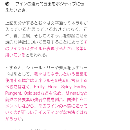
⑤    ワインの還元的要素をポジティブに伝
えたいとき。
上記を分析すると我々は文字通りミネラルが
入っていると思っているわけではなく、石
や、岩、金属、そしてミネラルを想起させる
詩的な特徴について言及することによって
そ
のワインのスタイルを表現するときに頻繁に
用いている
と思われる。
とすると、シュール・リーや還元を示すワー
ドは別として、
我々はミネラルという言葉を
使用する場合はミネラルそのものに言及する
べきではなく、Fruity, Floral, Spicy, Earthy, 
Pungent, Oxidizedなどを含め、Mineralityと
前述の各要素の強弱や構成割合、関連性をコ
メントしながら、そのワインの本質に迫って
いくのが正しいテイスティングな方法ではな
かろうか
。