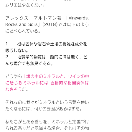
ムリエは少なくない。
アレックス・マルトマン
著 
「Vineyards, 
Rocks and Soils」(2018)
では以下のよう
に述べられている。
1.     根は固体や岩石や土壌の複雑な成分を
吸収しない。
2.     地質学的物質は一般的に味は無く、ど
んな場合でも無臭である。
どうやら
土壌の中のミネラルと、ワインの中
に感じるミネラルには 直接的な相関関係は
なさそう
だ。
それなのに我々がミネラルという言葉を使い
たくなるには、何かの要因があるはずだ。
私たちがとある香りを、ミネラルと定義づけ
られる香りだと認識する場合、それはその物