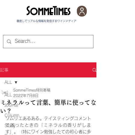
SommeTimes
徹底してリアルな情報を発信する​ワインメディア
記事
ALL
SommeTimes特別寄稿
ALL
2022年7月8日
ミネラルって言葉、簡単に使ってな
Journal
い？
Column
ソムリエあるある。テイスティングコメント
で困ったときの「ミネラルの香りがしま
Study
す」。（特にワイン勉強したての初心者に多