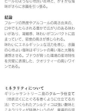
ピールのような心地良い苦味と、かすかな塩
味がさらに余韻を引っ張る。
結論
フルーツの熟度やアルコールの高さ由来の、
口中でもたらされる豊かで広がりのある味わ
いがあり、凝縮感、味わいがコンパクトに詰
まっていて、密度の高さが感じられる。
味わいにエネルギッシュな活力を感じ、余韻
の心地よい塩味はギリシャの青い海と太陽を
連想させる。ブドウが育った環境の産地特性
を完璧に表現した、クオリティーの高いワイ
ンである。
ミネラリティについて
ギリシャサントリーニ島の
クルーラ仕立て
（地表近くにとぐろを巻くように仕立てる方
法）でつくられたアシルティコは強い酸味と
ミネラリティが特徴というのが、普遍的な評