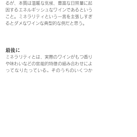
るが、本質は温暖な気候、豊富な日照量に起
因するエネルギッシュなワインであるという
こと。ミネラリティという一言を主張しすぎ
るとダメなワインな典型的な例だと思う。
最後に
ミネラリティとは、実際のワインがもつ香り
や味わいなどの官能的特徴の組み合わせによ
ってなりたっている。そのうちのいくつか
は、品種と場所の組み合わせに由来するし、
農法や醸造方法も影響しているかもしれな
い。土壌からグラスまでの道のりは私たちが
想像しているよりもはるかに複雑なものだと
認識しておく必要がある。
これで安易に「ミネラルの香りがします」は
使えなくなったな。