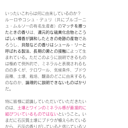
いったいこれらは何に由来しているのか？
ルーロやコシュ・デュリ（共にブルゴーニ
ュ・ムルソーの有名生産者）の
マッチを擦っ
たときの香り
は、
還元的な硫黄化合物とこう
ばしい樽香が調和したときの奇跡の産物
であ
ろうし、
貝殻などの香りはシュール・リーと
呼ばれる製法、長期の澱との接触
によって生
まれている。ただこのように説明できるもの
は極めて例外的で、ミネラルと表現されるも
のの多くが、テロワール、気候条件、ブドウ
品種、土壌、栽培、醸造のどこに由来するも
のなのか、
論理的に説明できないものばかり
だ。
特に皆様に認識していただいていただきたい
のは、
土壌とワインのミネラル感が直接的に
結びついているものではない
ということ。い
まだに石灰質土壌にブドウが植えられている
から、石灰の香りがしていると信じているソ