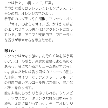
ーツは若々しい青リンゴ、洋梨。
華やかな香りはフレッシュレモングラス、レ
モンの花、オレンジの花のよう。
若干のカルダモンや白胡椒、フレッシュオリ
ーブオイルのようなオイル香、かすかな砂岩
のようなミネラル香がよいアクセントになっ
ている。第一アロマが支配的で、フローラル
な香りが華やかさを際立たせる。
味わい
アタックはかなり強い。おそらく熱を伴う高
いアルコール感と、果実の密度によるもので
あろう。横に広がるボリューム感がすばらし
い。飲んだ時には香り同様のフルーツの熟し
た印象。オイリーなテクスチャー、フルーツ
の熟度や高いアルコール感は力強い、豊かな
ボディを作り出す。
酸は非常にしっかりと感じられる。クリスピ
ー、マウスウォータリングな酸が口中を引き
締め、余韻に繋がっていく。そしてオレンジ