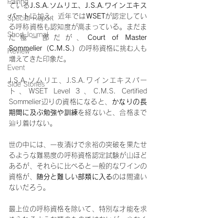
Pairing
ている
J.S.A.ソムリエ、J.S.A.ワインエキス
パート
に加え、近年では
WSET
が認定してい
Special Report
る呼称資格も認知度が高まっている。まだま
Short Journal
だ極一部だが、
Court of Master 
Sommelier（C.M.S.）
の呼称資格に挑む人も
Review
増えてきた印象だ。
Event
J.S.A.ソムリエ、J.S.A.ワインエキスパー
Side Stories
ト、WSET Level 3、C.M.S. Certified 
Sommelier辺りの資格になると、
かなりの長
期間に及ぶ勉強や訓練
を経ないと、合格まで
辿り着けない。
世の中には、一夜漬けで余裕の突破を果たせ
るような難易度の呼称資格認定試験が山ほど
あるが、それらに比べると一般的なワインの
資格が、
随分と難しい部類に入る
のは間違い
ないだろう。
最上位の呼称資格を除いて、特別な才能を求