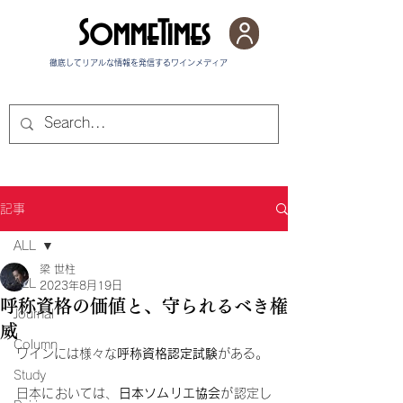
SommeTimes
徹底してリアルな情報を発信する​ワインメディア
記事
ALL
梁 世柱
ALL
2023年8月19日
呼称資格の価値と、守られるべき権
Journal
威
Column
ワインには様々な
呼称資格認定試験
がある。
Study
日本においては、
日本ソムリエ協会
が認定し