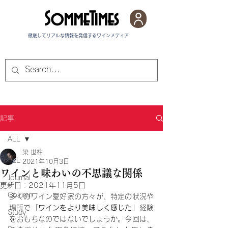
SommeTimes
徹底してリアルな情報を発信する​ワインメディア
記事
ALL
梁 世柱
ALL
2021年10月3日
ワインと味わいの不思議な関係
Journal
更新日：
2021年11月5日
Column
多くのワイン愛好家の方々が、特定の状況や
場所で「
ワインをより美味しく感じた
」経験
Study
をおもちなのではないでしょうか。今回は、