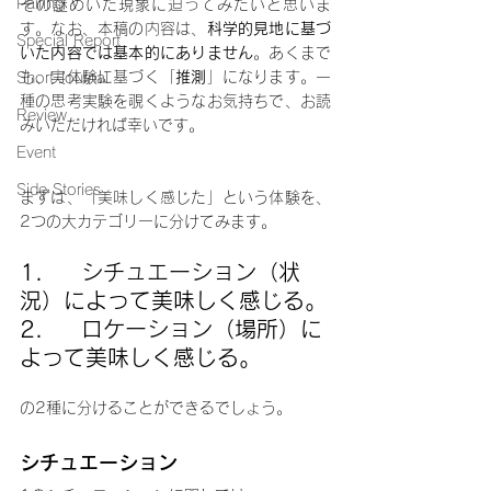
Pairing
その謎めいた現象に迫ってみたいと思いま
す。なお、本稿の内容は、
科学的見地に基づ
Special Report
いた内容では基本的にありません
。あくまで
も、実体験に基づく「
推測
」になります。一
Short Journal
種の思考実験を覗くようなお気持ちで、お読
Review
みいただければ幸いです。
Event
Side Stories
まずは、「美味しく感じた」という体験を、
2つの大カテゴリーに分けてみます。
1.     シチュエーション（状
況）によって美味しく感じる。
2.     ロケーション（場所）に
よって美味しく感じる。
の2種に分けることができるでしょう。
シチュエーション