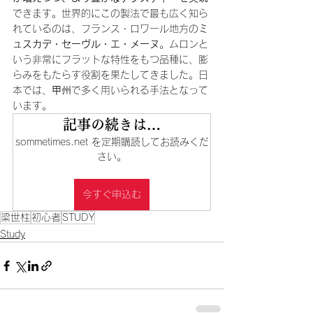
できます。世界的にこの製法で最も広く知ら
れているのは、フランス・ロワール地方の
ミ
ュスカデ・セーヴル・エ・メーヌ
。ムロンと
いう非常にフラットな特性をもつ品種に、膨
らみをもたらす役割を果たしてきました。日
本では、
甲州
で多く用いられる手法となって
います。
記事の続きは…
sommetimes.net を定期購読してお読みくだ
さい。
今すぐ申込む
梁世柱
初心者
STUDY
Study