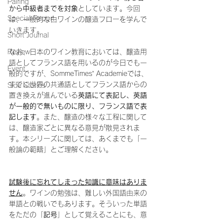
Pairing
から中級者までを対象
としています。今回
Special Report
は
、一般的な白ワインの醸造フローを学んで
いきます。
Short Journal
Review
なお、日本のワイン教育においては、醸造用
語としてフランス語を用いるのが今日でも一
Event
般的ですが、SommeTimes’ Academieでは、
すでに世界の共通語としてフランス語からの
Side Stories
置き換えが進んでいる
英語にて表記し、英語
が一般的で無いものに限り、フランス語で表
記します
。また、醸造の様々な工程に関して
は、醸造家ごとに異なる意見が散見されま
す。本シリーズに関しては、あくまでも「一
般論の範疇」とご理解ください。
試験後に忘れてしまった知識に意味はありま
せん
。ワインの勉強は、難しい外国語由来の
単語との戦いでもあります。そういった単語
をただの「
記号
」として覚えることにも、意