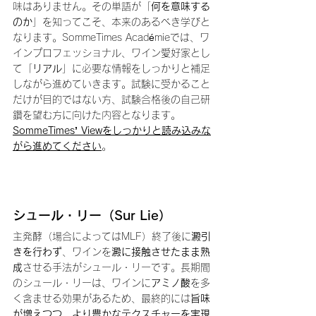
味はありません。その単語が「
何を意味する
のか
」を知ってこそ、本来のあるべき学びと
なります。SommeTimes Académieでは、ワ
インプロフェッショナル、ワイン愛好家とし
て「
リアル
」に必要な情報をしっかりと補足
しながら進めていきます。試験に受かること
だけが目的ではない方、試験合格後の自己研
鑽を望む方に向けた内容となります。
SommeTimes’ Viewをしっかりと読み込みな
がら進めてください
。
シュール・リー（Sur Lie）
主発酵（場合によってはMLF）終了後に
澱引
きを行わず
、ワインを
澱に接触させたまま熟
成
させる手法がシュール・リーです。長期間
のシュール・リーは、ワインに
アミノ酸
を多
く含ませる効果があるため、最終的には
旨味
が増えつつ、より豊かなテクスチャーを実現