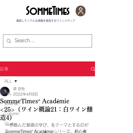
SommeTimes
徹底してリアルな情報を発信する​ワインメディア
記事
ALL
梁 世柱
ALL
2022年4月9日
SommeTimes’ Académie
Journal
<25>（ワイン概論21：白ワイン醸
Column
造4）
Study
一歩進んだ基礎の学び、をテーマとするのが
SommeTimes’ Académie
シリーズ。
初心者