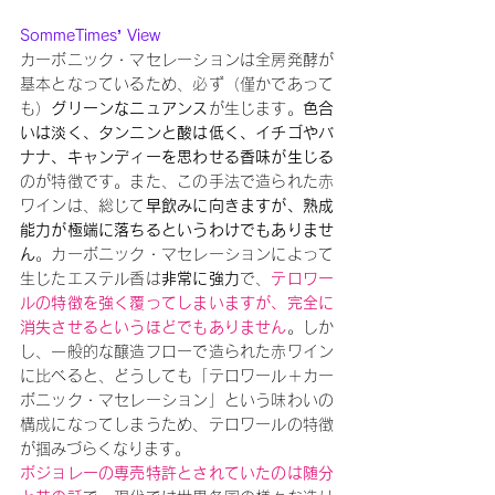
SommeTimes’ View
カーボニック・マセレーションは全房発酵が
基本となっているため、必ず（僅かであって
も）
グリーンなニュアンス
が生じます。
色合
いは淡く、タンニンと酸は低く、イチゴやバ
ナナ、キャンディーを思わせる香味が生じる
のが特徴です。また、この手法で造られた赤
ワインは、総じて
早飲みに向きますが、熟成
能力が極端に落ちるというわけでもありませ
ん
。カーボニック・マセレーションによって
生じたエステル香は
非常に強力
で、
テロワー
ルの特徴を強く覆ってしまいますが、完全に
消失させるというほどでもありません
。しか
し、一般的な醸造フローで造られた赤ワイン
に比べると、どうしても「テロワール＋カー
ボニック・マセレーション」という味わいの
構成になってしまうため、テロワールの特徴
が掴みづらくなります。
ボジョレーの専売特許とされていたのは随分