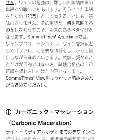
せん
。ワインの勉強は、難しい外国語由来の
単語との戦いでもあります。そういった単語
をただの「
記号
」として覚えることにも、意
味はありません。その単語が「
何を意味する
のか
」を知ってこそ、本来のあるべき学びと
なります。
SommeTimes’ Académie
では、
ワインプロフェッショナル、ワイン愛好家と
して「
リアル
」に必要な情報をしっかりと補
足しながら進めていきます。試験に受かるこ
とだけが目的ではない方、試験合格後の自己
研鑽を望む方に向けた内容となります。
SommeTimes’ Viewをしっかりと読み込みな
がら進めてください
。
①  カーボニック・マセレーション
（Carbonic Maceration）
ライト〜ミディアムボディまでの赤ワイン
に
時折用いられる手法。未破砕の葡萄をタンク