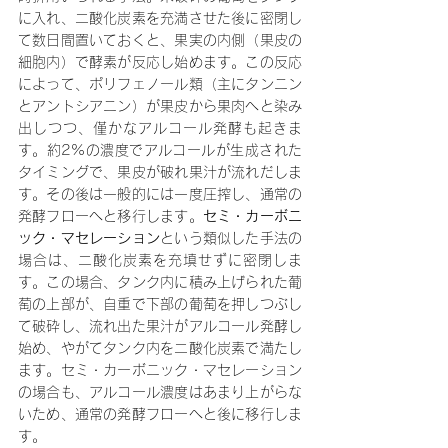
に入れ、二酸化炭素を充満させた後に密閉し
て数日間置いておくと、果実の内側（果皮の
細胞内）で酵素が反応し始めます。この反応
によって、ポリフェノール類（主にタンニン
とアントシアニン）が果皮から果肉へと染み
出しつつ、僅かなアルコール発酵も起きま
す。約2%の濃度でアルコールが生成された
タイミングで、果皮が破れ果汁が流れだしま
す。その後は一般的には一度圧搾し、通常の
発酵フローへと移行します。
セミ・カーボニ
ック・マセレーション
という類似した手法の
場合は、二酸化炭素を充填せずに密閉しま
す。この場合、タンク内に積み上げられた葡
萄の上部が、自重で下部の葡萄を押しつぶし
て破砕し、流れ出た果汁がアルコール発酵し
始め、やがてタンク内を二酸化炭素で満たし
ます。セミ・カーボニック・マセレーション
の場合も、アルコール濃度はあまり上がらな
いため、通常の発酵フローへと後に移行しま
す。