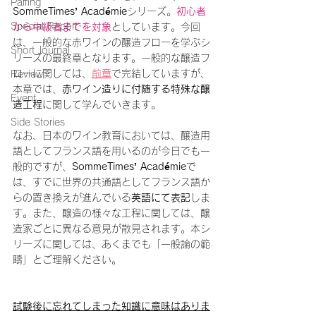
Pairing
SommeTimes’ Académie
シリーズ。
初心者
Special Report
から中級者までを対象
としています。今回
は、一般的な赤ワインの醸造フローを学ぶシ
Short Journal
リーズの最終章となります。一般的な醸造フ
ローに関しては、
前章
で完結していますが、
Review
本章では、
赤ワイン造りに付随する特殊な醸
Event
造工程
に関して学んでいきます。
Side Stories
なお、日本のワイン教育においては、醸造用
語としてフランス語を用いるのが今日でも一
般的ですが、
SommeTimes’ Académie
で
は、すでに世界の共通語としてフランス語か
らの置き換えが進んでいる
英語にて表記
しま
す。また、醸造の様々な工程に関しては、醸
造家ごとに異なる意見が散見されます。本シ
リーズに関しては、あくまでも「一般論の範
疇」とご理解ください。
試験後に忘れてしまった知識に意味はありま