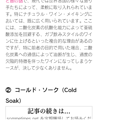
と昔の話
で、現代では世界各国の様々な造り
手たちによって、柔軟に取り入れられていま
す。特にナチュラル・ワイン・メイキングに
おいては、既に広く用いられています。ここ
には、二酸化炭素の抗酸化能力によって亜硫
酸添加を回避する、ガブ飲みスタイルのワイ
ンに仕上げるといった複合的な理由があるの
ですが、特に前者の目的で用いた場合、二酸
化炭素への過信によって油断が生じ、過度の
欠陥的特徴を伴ったワインになってしまうケ
ースが、決して少なくありません。
②  コールド・ソーク（Cold 
Soak）
記事の続きは…
sommetimes.net を定期購読してお読みくだ
さい。