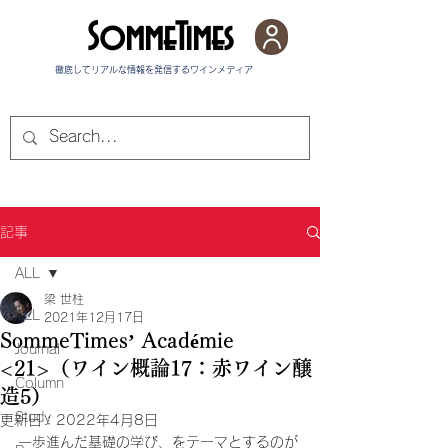
SommeTimes
徹底してリアルな情報を発信する​ワインメディア
記事
ALL
梁 世柱
ALL
2021年12月17日
SommeTimes’ Académie
Journal
<21>（ワイン概論17：赤ワイン醸
Column
造5）
Study
更新日：
2022年4月8日
一歩進んだ基礎の学び、をテーマとするのが