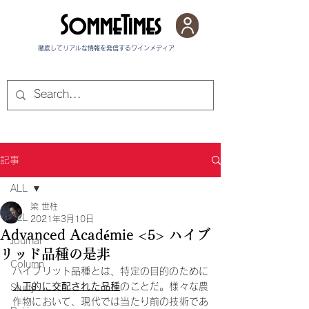
SommeTimes
徹底してリアルな情報を発信する​ワインメディア
記事
ALL
梁 世柱
ALL
2021年3月10日
Advanced Académie <5> ハイブ
Journal
リッド品種の是非
Column
ハイブリット品種とは、特定の目的のために
人工的に交配された品種
のことだ。様々な農
Study
作物において、現代では当たり前の技術であ