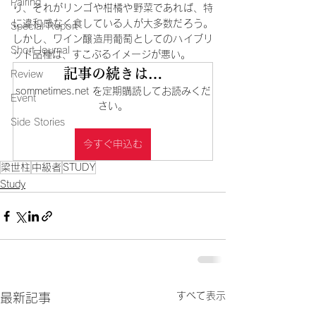
Pairing
り、それがリンゴや柑橘や野菜であれば、特
に違和感なく食している人が大多数だろう。
Special Report
しかし、ワイン醸造用葡萄としてのハイブリ
Short Journal
ッド品種は、すこぶるイメージが悪い。
記事の続きは…
Review
sommetimes.net を定期購読してお読みくだ
Event
さい。
Side Stories
今すぐ申込む
梁世柱
中級者
STUDY
Study
すべて表示
最新記事